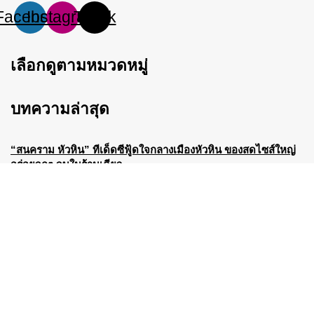
Facebook
Instagram
Tiktok
เลือกดูตามหมวดหมู่
บทความล่าสุด
“สนคราม หัวหิน” ทีเด็ดซีฟู้ดใจกลางเมืองหัวหิน ของสดไซส์ใหญ่
อร่อยจุกๆ จบในร้านเดียว
July 25, 2026
เปิดแล้วที่หัวหิน! เช็คอิน “LOOKS” บิวตี้เดสทิเนชันแห่งใหม่ รวม
แบรนด์ดังทั่วโลกช้อปจบในที่เดียว
July 25, 2026
© 2023 All Rights Reserved. HuaHin Town.