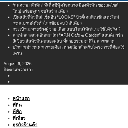
Skip
“สนคราม หัวหิน” ทีเด็ดซีฟู้ดใจกลางเมืองหัวหิน ของสดไซส์
to
ใหญ่ อร่อยจุกๆ จบในร้านเดียว
content
เปิดแล้วที่หัวหิน! เช็คอิน “LOOKS” บิวตี้เดสทิเนชันแห่งใหม่
รวมแบรนด์ดังทั่วโลกช้อปจบในที่เดียว
กระเป๋าสะพายข้างผู้ชาย เลือกแบบไหนให้เท่และใช้ได้จริง ?
คาเฟ่กลางสวนอินทผาลัม “AP.N Cafe & Garden” แลนด์มาร์ก
สีเขียวเส้นหัวหิน-หนองพลับ ที่สายธรรมชาติไม่ควรพลาด
บริการเช่ารถเครนรายเดือน ทางเลือกสำหรับโครงการที่ต้องใช้
เครน
August 6, 2026
ติดตามพวกเรา :
หน้าแรก
ที่กิน
ที่พัก
ที่เที่ยว
ธุรกิจร้านค้า