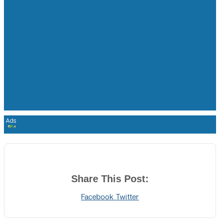
Share This Post:
Print
Share
Facebook
Twitter
via
Email