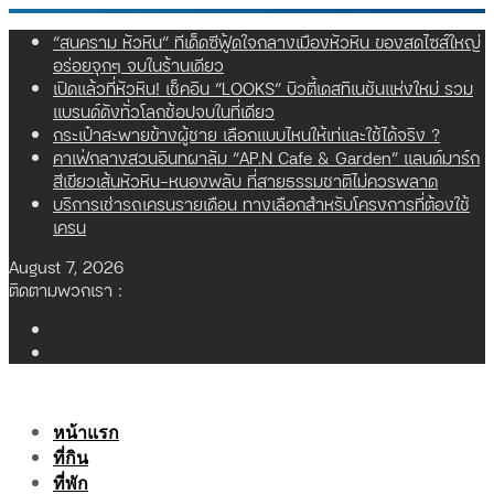
Skip
“สนคราม หัวหิน” ทีเด็ดซีฟู้ดใจกลางเมืองหัวหิน ของสดไซส์ใหญ่
to
อร่อยจุกๆ จบในร้านเดียว
content
เปิดแล้วที่หัวหิน! เช็คอิน “LOOKS” บิวตี้เดสทิเนชันแห่งใหม่ รวม
แบรนด์ดังทั่วโลกช้อปจบในที่เดียว
กระเป๋าสะพายข้างผู้ชาย เลือกแบบไหนให้เท่และใช้ได้จริง ?
คาเฟ่กลางสวนอินทผาลัม “AP.N Cafe & Garden” แลนด์มาร์ก
สีเขียวเส้นหัวหิน-หนองพลับ ที่สายธรรมชาติไม่ควรพลาด
บริการเช่ารถเครนรายเดือน ทางเลือกสำหรับโครงการที่ต้องใช้
เครน
August 7, 2026
ติดตามพวกเรา :
หน้าแรก
ที่กิน
ที่พัก