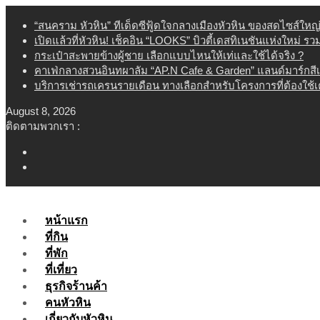
Skip
“สนคราม หัวหิน” ทีเด็ดซีฟู้ดใจกลางเมืองหัวหิน ของสดไซส์ใหญ
to
เปิดแล้วที่หัวหิน! เช็คอิน “LOOKS” บิวตี้เดสทิเนชันแห่งใหม่ ร
content
กระเป๋าสะพายข้างผู้ชาย เลือกแบบไหนให้เท่และใช้ได้จริง ?
คาเฟ่กลางสวนอินทผาลัม “AP.N Cafe & Garden” แลนด์มาร์กสี
บริการเช่ารถเครนรายเดือน ทางเลือกสำหรับโครงการที่ต้องใช้
August 8, 2026
ติดตามพวกเรา :
หน้าแรก
ที่กิน
ที่พัก
ที่เที่ยว
ธุรกิจร้านค้า
คนหัวหิน
เกี่ยวกับหัวหิน