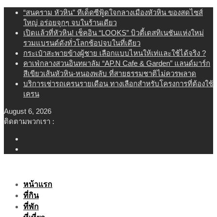
Skip
“สนคราม หัวหิน” ทีเด็ดซีฟู้ดใจกลางเมืองหัวหิน ของสดไซส์
to
ใหญ่ อร่อยจุกๆ จบในร้านเดียว
content
เปิดแล้วที่หัวหิน! เช็คอิน “LOOKS” บิวตี้เดสทิเนชันแห่งใหม่
รวมแบรนด์ดังทั่วโลกช้อปจบในที่เดียว
กระเป๋าสะพายข้างผู้ชาย เลือกแบบไหนให้เท่และใช้ได้จริง ?
คาเฟ่กลางสวนอินทผาลัม “AP.N Cafe & Garden” แลนด์มาร์ก
สีเขียวเส้นหัวหิน-หนองพลับ ที่สายธรรมชาติไม่ควรพลาด
บริการเช่ารถเครนรายเดือน ทางเลือกสำหรับโครงการที่ต้องใช้
เครน
August 6, 2026
ติดตามพวกเรา :
หน้าแรก
ที่กิน
ที่พัก