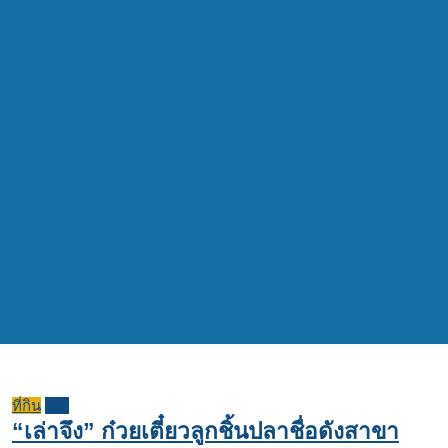
ที่กิน
รีวิว
“เล่าจึง” ก๋วยเตี๋ยวลูกชิ้นปลาชื่อดังสาขา