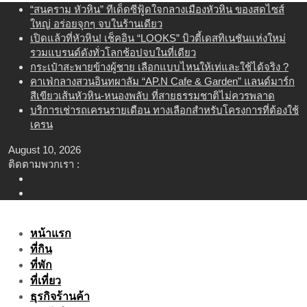
Skip
“สนคราม หัวหิน” ทีเด็ดซีฟู้ดใจกลางเมืองหัวหิน ของสดไซส์
to
ใหญ่ อร่อยจุกๆ จบในร้านเดียว
content
เปิดแล้วที่หัวหิน! เช็คอิน “LOOKS” บิวตี้เดสทิเนชันแห่งใหม่
รวมแบรนด์ดังทั่วโลกช้อปจบในที่เดียว
กระเป๋าสะพายข้างผู้ชาย เลือกแบบไหนให้เท่และใช้ได้จริง ?
คาเฟ่กลางสวนอินทผาลัม “AP.N Cafe & Garden” แลนด์มาร์ก
สีเขียวเส้นหัวหิน-หนองพลับ ที่สายธรรมชาติไม่ควรพลาด
บริการเช่ารถเครนรายเดือน ทางเลือกสำหรับโครงการที่ต้องใช้
เครน
August 10, 2026
ติดตามพวกเรา :
หน้าแรก
ที่กิน
ที่พัก
ที่เที่ยว
ธุรกิจร้านค้า