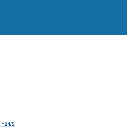
ี “24/5