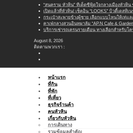
Skip
“สนคราม หัวหิน” ทีเด็ดซีฟู้ดใจกลางเมืองหัวหิ
to
เปิดแล้วที่หัวหิน! เช็คอิน “LOOKS” บิวตี้เดสทิ
content
กระเป๋าสะพายข้างผู้ชาย เลือกแบบไหนให้เท่และใ
คาเฟ่กลางสวนอินทผาลัม “AP.N Cafe & Garden”
บริการเช่ารถเครนรายเดือน ทางเลือกสำหรับโคร
August 8, 2026
ติดตามพวกเรา :
หน้าแรก
ที่กิน
ที่พัก
ที่เที่ยว
ธุรกิจร้านค้า
คนหัวหิน
เกี่ยวกับหัวหิน
การเดินทาง
รวมข้อมูลสำคัญ