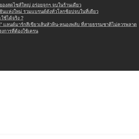
น ของสดไซส์ใหญ่ อร่อยจุกๆ จบในร้านเดียว
เนชันแห่งใหม่ รวมแบรนด์ดังทั่วโลกช้อปจบในที่เดียว
ช้ได้จริง ?
 แลนด์มาร์กสีเขียวเส้นหัวหิน-หนองพลับ ที่สายธรรมชาติไม่ควรพลาด
งการที่ต้องใช้เครน