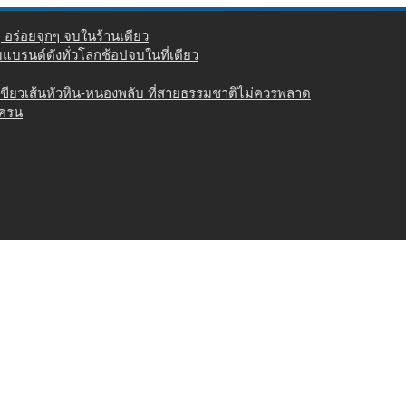
่ อร่อยจุกๆ จบในร้านเดียว
วมแบรนด์ดังทั่วโลกช้อปจบในที่เดียว
เขียวเส้นหัวหิน-หนองพลับ ที่สายธรรมชาติไม่ควรพลาด
เครน