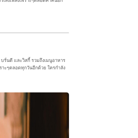
ดบรรเลงเพลงเพราะๆตลอดค่ำคืนอีก
์ บรั่นดี และวิสกี้ รวมถึงเมนูอาหาร
เพราะๆตลอดทุกวันอีกด้วย ใครกำลัง