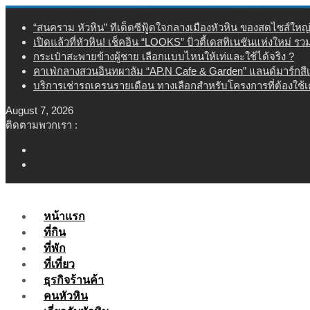
Skip
“สนคราม หัวหิน” ทีเด็ดซีฟู้ดใจกลางเมืองหัวหิน ของสดไซส์ใหญ
to
เปิดแล้วที่หัวหิน! เช็คอิน “LOOKS” บิวตี้เดสทิเนชันแห่งใหม่ ร
content
กระเป๋าสะพายข้างผู้ชาย เลือกแบบไหนให้เท่และใช้ได้จริง ?
คาเฟ่กลางสวนอินทผาลัม “AP.N Cafe & Garden” แลนด์มาร์กสี
บริการเช่ารถเครนรายเดือน ทางเลือกสำหรับโครงการที่ต้องใช้
August 7, 2026
ติดตามพวกเรา :
หน้าแรก
ที่กิน
ที่พัก
ที่เที่ยว
ธุรกิจร้านค้า
คนหัวหิน