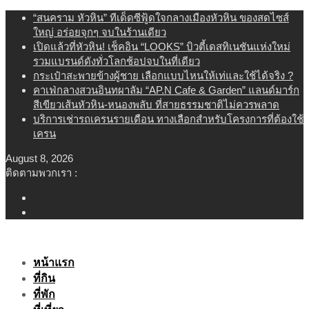
Skip
“สนคราม หัวหิน” ทีเด็ดซีฟู้ดใจกลางเมืองหัวหิน ของสดไซส์
to
ใหญ่ อร่อยจุกๆ จบในร้านเดียว
content
เปิดแล้วที่หัวหิน! เช็คอิน “LOOKS” บิวตี้เดสทิเนชันแห่งใหม่
รวมแบรนด์ดังทั่วโลกช้อปจบในที่เดียว
กระเป๋าสะพายข้างผู้ชาย เลือกแบบไหนให้เท่และใช้ได้จริง ?
คาเฟ่กลางสวนอินทผาลัม “AP.N Cafe & Garden” แลนด์มาร์ก
สีเขียวเส้นหัวหิน-หนองพลับ ที่สายธรรมชาติไม่ควรพลาด
บริการเช่ารถเครนรายเดือน ทางเลือกสำหรับโครงการที่ต้องใช้
เครน
August 8, 2026
ติดตามพวกเรา :
หน้าแรก
ที่กิน
ที่พัก