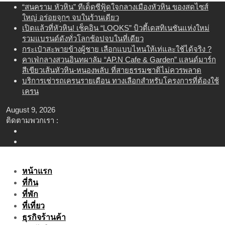
Skip
“สนคราม หัวหิน” ทีเด็ดซีฟู้ดใจกลางเมืองหัวหิน ของสดไซส์
to
ใหญ่ อร่อยจุกๆ จบในร้านเดียว
content
เปิดแล้วที่หัวหิน! เช็คอิน “LOOKS” บิวตี้เดสทิเนชันแห่งใหม่
รวมแบรนด์ดังทั่วโลกช้อปจบในที่เดียว
กระเป๋าสะพายข้างผู้ชาย เลือกแบบไหนให้เท่และใช้ได้จริง ?
คาเฟ่กลางสวนอินทผาลัม “AP.N Cafe & Garden” แลนด์มาร์ก
สีเขียวเส้นหัวหิน-หนองพลับ ที่สายธรรมชาติไม่ควรพลาด
บริการเช่ารถเครนรายเดือน ทางเลือกสำหรับโครงการที่ต้องใช้
เครน
August 9, 2026
ติดตามพวกเรา :
หน้าแรก
ที่กิน
ที่พัก
ที่เที่ยว
ธุรกิจร้านค้า