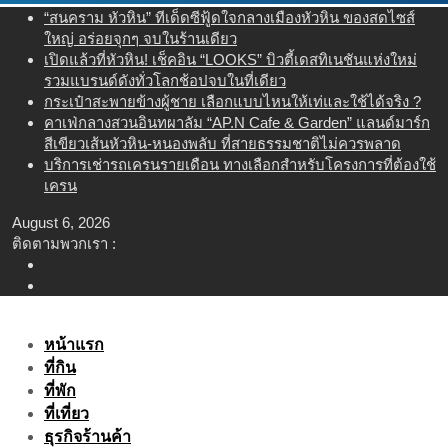
Skip
“สนคราม หัวหิน” ทีเด็ดซีฟู้ดใจกลางเมืองหัวหิน ของสดไซส์
to
ใหญ่ อร่อยจุกๆ จบในร้านเดียว
content
เปิดแล้วที่หัวหิน! เช็คอิน “LOOKS” บิวตี้เดสทิเนชันแห่งใหม่
รวมแบรนด์ดังทั่วโลกช้อปจบในที่เดียว
กระเป๋าสะพายข้างผู้ชาย เลือกแบบไหนให้เท่และใช้ได้จริง ?
คาเฟ่กลางสวนอินทผาลัม “AP.N Cafe & Garden” แลนด์มาร์ก
สีเขียวเส้นหัวหิน-หนองพลับ ที่สายธรรมชาติไม่ควรพลาด
บริการเช่ารถเครนรายเดือน ทางเลือกสำหรับโครงการที่ต้องใช้
เครน
August 6, 2026
ติดตามพวกเรา :
หน้าแรก
ที่กิน
ที่พัก
ที่เที่ยว
ธุรกิจร้านค้า