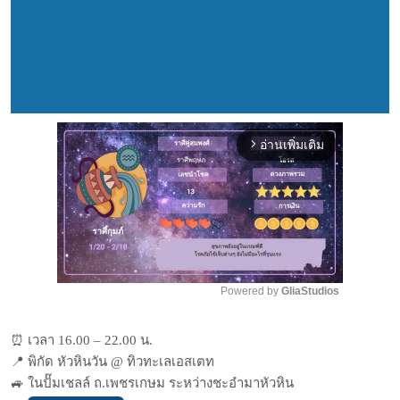
อ่านเพิ่มเติม
arrow_forward_ios
Powered by 
GliaStudios
Mute
⏰
เวลา 16.00 – 22.00 น.
📍
พิกัด หัวหินวัน @ ทิวทะเลเอสเตท
🚙
ในปั๊มเชลล์ ถ.เพชรเกษม ระหว่างชะอำมาหัวหิน