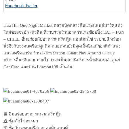
Print
Share
Facebook
Twitter
via
Email
Hua Hin One Night Market ตลาดนัดกลางคืนและแลนด์มาร์คแห่ง
ใหม่ของชะอำ -หัวหิน ที่รวบรวมร้านอาหารและช้อปปิ้ง EAT – FUN
– CHILL อิ่มอร่อยกับอาหารสตรีทฟู้ด​ เกมส์ตักไข่​ ระบายสี​ พร้อม
นั่งชิวกับวงดนตรีอะคูสติ​ค ตลอดจนยังมีจุดเช็คอินเก๋ๆอาทิกำเเพง
แนวสตรีทอาร์ท ร้าน I-Tim Station, Giant Play Around และจุด
บริการอื่นๆอีกมากมายไม่ว่าจะเป็นสถานีบริการน้ำมันเชลล์ ศูนย์
Car Care และร้าน Lowson108 เป็นต้น
🍔
อิ่มอร่อยอาหารแนวสตรีทฟู้ด
🎪
ซุ้มตักไข่หรรษา
🌴
ชิลกับวงดนตรีสดอะคูสติกแบนด์