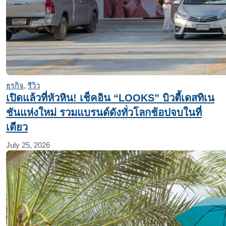
ธุรกิจ
,
รีวิว
เปิดแล้วที่หัวหิน! เช็คอิน “LOOKS” บิวตี้เดสทิเน
ชันแห่งใหม่ รวมแบรนด์ดังทั่วโลกช้อปจบในที่
เดียว
July 25, 2026