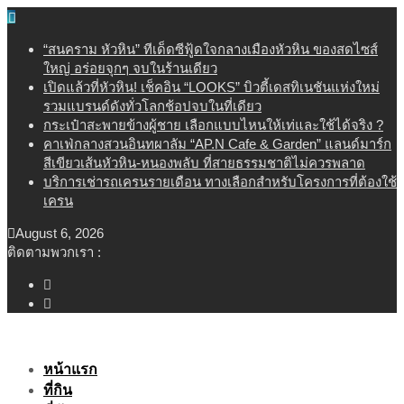
Skip
to
“สนคราม หัวหิน” ทีเด็ดซีฟู้ดใจกลางเมืองหัวหิน ของสดไซส์
content
ใหญ่ อร่อยจุกๆ จบในร้านเดียว
เปิดแล้วที่หัวหิน! เช็คอิน “LOOKS” บิวตี้เดสทิเนชันแห่งใหม่
รวมแบรนด์ดังทั่วโลกช้อปจบในที่เดียว
กระเป๋าสะพายข้างผู้ชาย เลือกแบบไหนให้เท่และใช้ได้จริง ?
คาเฟ่กลางสวนอินทผาลัม “AP.N Cafe & Garden” แลนด์มาร์ก
สีเขียวเส้นหัวหิน-หนองพลับ ที่สายธรรมชาติไม่ควรพลาด
บริการเช่ารถเครนรายเดือน ทางเลือกสำหรับโครงการที่ต้องใช้
เครน
August 6, 2026
ติดตามพวกเรา :
หน้าแรก
ที่กิน