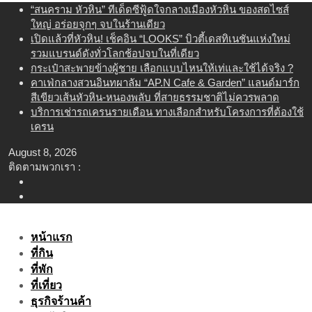
Skip
“สนคราม หัวหิน” ทีเด็ดซีฟู้ดใจกลางเมืองหัวหิน ของสดไซส์
to
ใหญ่ อร่อยจุกๆ จบในร้านเดียว
content
เปิดแล้วที่หัวหิน! เช็คอิน “LOOKS” บิวตี้เดสทิเนชันแห่งใหม่
รวมแบรนด์ดังทั่วโลกช้อปจบในที่เดียว
กระเป๋าสะพายข้างผู้ชาย เลือกแบบไหนให้เท่และใช้ได้จริง ?
คาเฟ่กลางสวนอินทผาลัม “AP.N Cafe & Garden” แลนด์มาร์ก
สีเขียวเส้นหัวหิน-หนองพลับ ที่สายธรรมชาติไม่ควรพลาด
บริการเช่ารถเครนรายเดือน ทางเลือกสำหรับโครงการที่ต้องใช้
เครน
August 8, 2026
ติดตามพวกเรา :
หน้าแรก
ที่กิน
ที่พัก
ที่เที่ยว
ธุรกิจร้านค้า