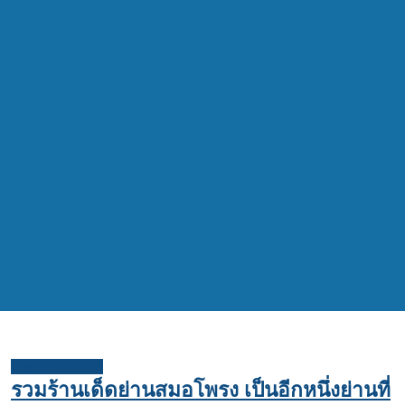
บทความแนะนำ
รวมร้านเด็ดย่านสมอโพรง เป็นอีกหนึ่งย่านที่