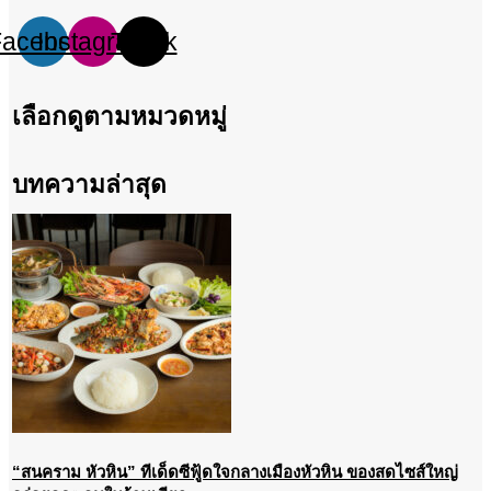
Facebook
Instagram
Tiktok
เลือกดูตามหมวดหมู่
บทความล่าสุด
“สนคราม หัวหิน” ทีเด็ดซีฟู้ดใจกลางเมืองหัวหิน ของสดไซส์ใหญ่