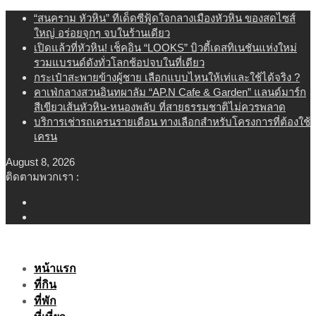
Skip
“สนคราม หัวหิน” ทีเด็ดซีฟู้ดใจกลางเมืองหัวหิน ของสดไซส์
to
ใหญ่ อร่อยจุกๆ จบในร้านเดียว
content
เปิดแล้วที่หัวหิน! เช็คอิน “LOOKS” บิวตี้เดสทิเนชันแห่งใหม่
รวมแบรนด์ดังทั่วโลกช้อปจบในที่เดียว
กระเป๋าสะพายข้างผู้ชาย เลือกแบบไหนให้เท่และใช้ได้จริง ?
คาเฟ่กลางสวนอินทผาลัม “AP.N Cafe & Garden” แลนด์มาร์ก
สีเขียวเส้นหัวหิน-หนองพลับ ที่สายธรรมชาติไม่ควรพลาด
บริการเช่ารถเครนรายเดือน ทางเลือกสำหรับโครงการที่ต้องใช้
เครน
August 8, 2026
ติดตามพวกเรา :
หน้าแรก
ที่กิน
ที่พัก