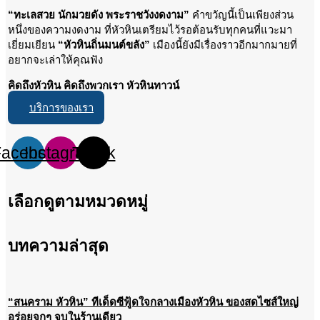
“ทะเลสวย นักมวยดัง พระราชวังงดงาม”
คำขวัญนี้เป็นเพียงส่วน
หนึ่งของความงดงาม ที่หัวหินเตรียมไว้รอต้อนรับทุกคนที่แวะมา
เยี่ยมเยียน
“หัวหินถิ่นมนต์ขลัง”
เมืองนี้ยังมีเรื่องราวอีกมากมายที่
อยากจะเล่าให้คุณฟัง
คิดถึงหัวหิน คิดถึงพวกเรา หัวหินทาวน์
บริการของเรา
Facebook
Instagram
Tiktok
เลือกดูตามหมวดหมู่
บทความล่าสุด
“สนคราม หัวหิน” ทีเด็ดซีฟู้ดใจกลางเมืองหัวหิน ของสดไซส์ใหญ่
อร่อยจุกๆ จบในร้านเดียว