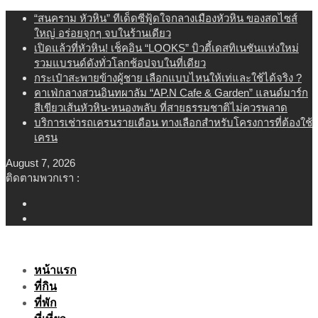
Skip
“สนคราม หัวหิน” ทีเด็ดซีฟู้ดใจกลางเมืองหัวหิน ของสดไซส์
to
ใหญ่ อร่อยจุกๆ จบในร้านเดียว
content
เปิดแล้วที่หัวหิน! เช็คอิน “LOOKS” บิวตี้เดสทิเนชันแห่งใหม่
รวมแบรนด์ดังทั่วโลกช้อปจบในที่เดียว
กระเป๋าสะพายข้างผู้ชาย เลือกแบบไหนให้เท่และใช้ได้จริง ?
คาเฟ่กลางสวนอินทผาลัม “AP.N Cafe & Garden” แลนด์มาร์ก
สีเขียวเส้นหัวหิน-หนองพลับ ที่สายธรรมชาติไม่ควรพลาด
บริการเช่ารถเครนรายเดือน ทางเลือกสำหรับโครงการที่ต้องใช้
เครน
August 7, 2026
ติดตามพวกเรา :
หน้าแรก
ที่กิน
ที่พัก