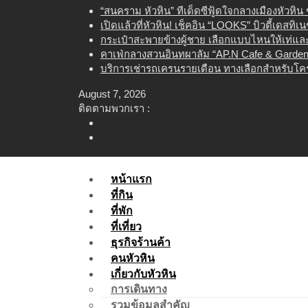
Skip
“สนคราม หัวหิน” ทีเด็ดซีฟู้ดใจกลางเมืองหัวหิ
to
เปิดแล้วที่หัวหิน! เช็คอิน “LOOKS” บิวตี้เดสทิ
content
กระเป๋าสะพายข้างผู้ชาย เลือกแบบไหนให้เท่และใ
คาเฟ่กลางสวนอินทผาลัม “AP.N Cafe & Garden”
บริการเช่ารถเครนรายเดือน ทางเลือกสำหรับโคร
August 7, 2026
ติดตามพวกเรา :
หน้าแรก
ที่กิน
ที่พัก
ที่เที่ยว
ธุรกิจร้านค้า
คนหัวหิน
เกี่ยวกับหัวหิน
การเดินทาง
รวมข้อมูลสำคัญ