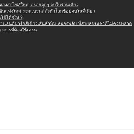
น ของสดไซส์ใหญ่ อร่อยจุกๆ จบในร้านเดียว
เนชันแห่งใหม่ รวมแบรนด์ดังทั่วโลกช้อปจบในที่เดียว
ช้ได้จริง ?
 แลนด์มาร์กสีเขียวเส้นหัวหิน-หนองพลับ ที่สายธรรมชาติไม่ควรพลาด
งการที่ต้องใช้เครน