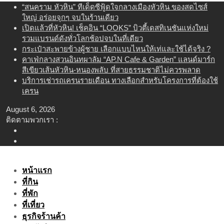
Skip
“สนคราม หัวหิน” ทีเด็ดซีฟู้ดใจกลางเมืองหัวหิน ของสดไซส์
to
ใหญ่ อร่อยจุกๆ จบในร้านเดียว
content
เปิดแล้วที่หัวหิน! เช็คอิน “LOOKS” บิวตี้เดสทิเนชันแห่งใหม่
รวมแบรนด์ดังทั่วโลกช้อปจบในที่เดียว
กระเป๋าสะพายข้างผู้ชาย เลือกแบบไหนให้เท่และใช้ได้จริง ?
คาเฟ่กลางสวนอินทผาลัม “AP.N Cafe & Garden” แลนด์มาร์ก
สีเขียวเส้นหัวหิน-หนองพลับ ที่สายธรรมชาติไม่ควรพลาด
บริการเช่ารถเครนรายเดือน ทางเลือกสำหรับโครงการที่ต้องใช้
เครน
August 6, 2026
ติดตามพวกเรา :
หน้าแรก
ที่กิน
ที่พัก
ที่เที่ยว
ธุรกิจร้านค้า