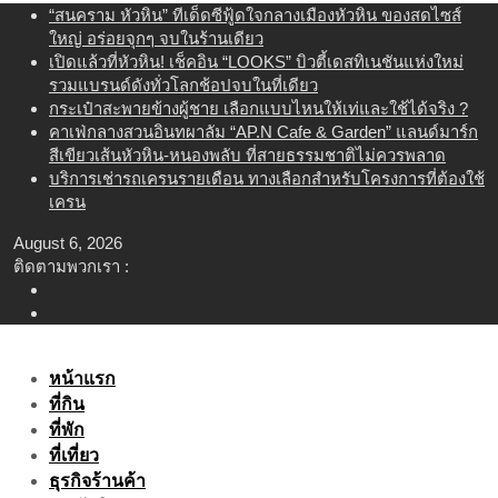
Skip
“สนคราม หัวหิน” ทีเด็ดซีฟู้ดใจกลางเมืองหัวหิน ของสดไซส์
to
ใหญ่ อร่อยจุกๆ จบในร้านเดียว
content
เปิดแล้วที่หัวหิน! เช็คอิน “LOOKS” บิวตี้เดสทิเนชันแห่งใหม่
รวมแบรนด์ดังทั่วโลกช้อปจบในที่เดียว
กระเป๋าสะพายข้างผู้ชาย เลือกแบบไหนให้เท่และใช้ได้จริง ?
คาเฟ่กลางสวนอินทผาลัม “AP.N Cafe & Garden” แลนด์มาร์ก
สีเขียวเส้นหัวหิน-หนองพลับ ที่สายธรรมชาติไม่ควรพลาด
บริการเช่ารถเครนรายเดือน ทางเลือกสำหรับโครงการที่ต้องใช้
เครน
August 6, 2026
ติดตามพวกเรา :
หน้าแรก
ที่กิน
ที่พัก
ที่เที่ยว
ธุรกิจร้านค้า