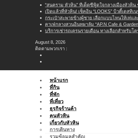
Skip
“สนคราม หัวหิน” ทีเด็ดซีฟู้ดใจกลางเมืองหัวหิ
to
เปิดแล้วที่หัวหิน! เช็คอิน “LOOKS” บิวตี้เดสทิ
content
กระเป๋าสะพายข้างผู้ชาย เลือกแบบไหนให้เท่และใ
คาเฟ่กลางสวนอินทผาลัม “AP.N Cafe & Garden”
บริการเช่ารถเครนรายเดือน ทางเลือกสำหรับโคร
August 8, 2026
ติดตามพวกเรา :
หน้าแรก
ที่กิน
ที่พัก
ที่เที่ยว
ธุรกิจร้านค้า
คนหัวหิน
เกี่ยวกับหัวหิน
การเดินทาง
รวมข้อมูลสำคัญ