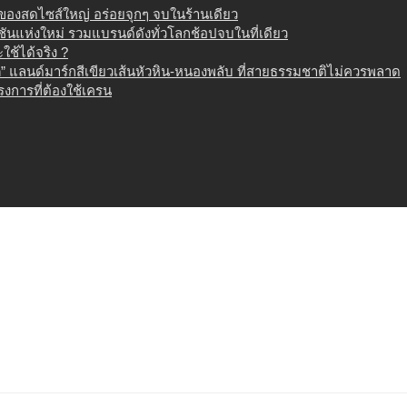
น ของสดไซส์ใหญ่ อร่อยจุกๆ จบในร้านเดียว
เนชันแห่งใหม่ รวมแบรนด์ดังทั่วโลกช้อปจบในที่เดียว
ช้ได้จริง ?
 แลนด์มาร์กสีเขียวเส้นหัวหิน-หนองพลับ ที่สายธรรมชาติไม่ควรพลาด
งการที่ต้องใช้เครน