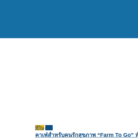
ที่กิน
รีวิว
คาเฟ่สำหรับคนรักสุขภาพ “Farm To Go” ห