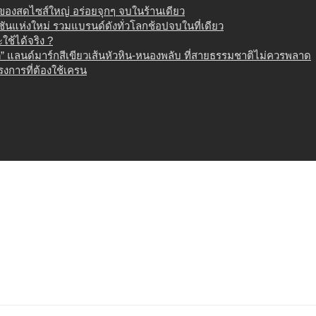
น ของสดไซส์ใหญ่ อร่อยจุกๆ จบในร้านเดียว
เนชันแห่งใหม่ รวมแบรนด์ดังทั่วโลกช้อปจบในที่เดียว
ช้ได้จริง ?
 แลนด์มาร์กสีเขียวเส้นหัวหิน-หนองพลับ ที่สายธรรมชาติไม่ควรพลาด
งการที่ต้องใช้เครน