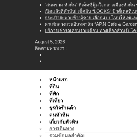
Skip
“สนคราม หัวหิน” ทีเด็ดซีฟู้ดใจกลางเมืองหัวหิ
to
เปิดแล้วที่หัวหิน! เช็คอิน “LOOKS” บิวตี้เดสทิ
content
กระเป๋าสะพายข้างผู้ชาย เลือกแบบไหนให้เท่และใ
คาเฟ่กลางสวนอินทผาลัม “AP.N Cafe & Garden”
บริการเช่ารถเครนรายเดือน ทางเลือกสำหรับโคร
August 5, 2026
ติดตามพวกเรา :
หน้าแรก
ที่กิน
ที่พัก
ที่เที่ยว
ธุรกิจร้านค้า
คนหัวหิน
เกี่ยวกับหัวหิน
การเดินทาง
รวมข้อมูลสำคัญ