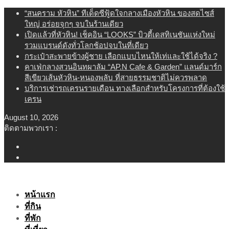
Skip
“สนคราม หัวหิน” ทีเด็ดซีฟู้ดใจกลางเมืองหัวหิน ของสดไซส์
to
ใหญ่ อร่อยจุกๆ จบในร้านเดียว
content
เปิดแล้วที่หัวหิน! เช็คอิน “LOOKS” บิวตี้เดสทิเนชันแห่งใหม่
รวมแบรนด์ดังทั่วโลกช้อปจบในที่เดียว
กระเป๋าสะพายข้างผู้ชาย เลือกแบบไหนให้เท่และใช้ได้จริง ?
คาเฟ่กลางสวนอินทผาลัม “AP.N Cafe & Garden” แลนด์มาร์ก
สีเขียวเส้นหัวหิน-หนองพลับ ที่สายธรรมชาติไม่ควรพลาด
บริการเช่ารถเครนรายเดือน ทางเลือกสำหรับโครงการที่ต้องใช้
เครน
August 10, 2026
ติดตามพวกเรา :
หน้าแรก
ที่กิน
ที่พัก