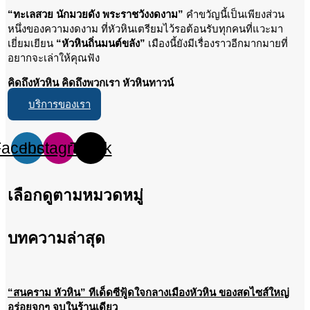
“ทะเลสวย นักมวยดัง พระราชวังงดงาม”
คำขวัญนี้เป็นเพียงส่วน
หนึ่งของความงดงาม ที่หัวหินเตรียมไว้รอต้อนรับทุกคนที่แวะมา
เยี่ยมเยียน
“หัวหินถิ่นมนต์ขลัง”
เมืองนี้ยังมีเรื่องราวอีกมากมายที่
อยากจะเล่าให้คุณฟัง
คิดถึงหัวหิน คิดถึงพวกเรา หัวหินทาวน์
บริการของเรา
Facebook
Instagram
Tiktok
เลือกดูตามหมวดหมู่
บทความล่าสุด
“สนคราม หัวหิน” ทีเด็ดซีฟู้ดใจกลางเมืองหัวหิน ของสดไซส์ใหญ่
อร่อยจุกๆ จบในร้านเดียว