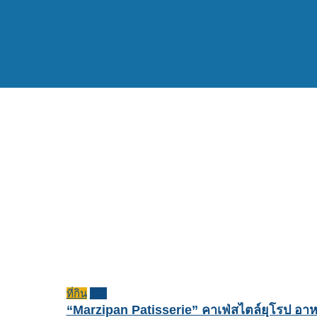
ที่กิน
รีวิว
“Marzipan Patisserie” คาเฟ่สไตล์ยุโรป อาห