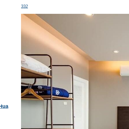
332
 Hua