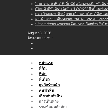
Skip
“สนคราม หัวหิน” ทีเด็ดซีฟู้ดใจกลางเมืองหัวหิ
to
เปิดแล้วที่หัวหิน! เช็คอิน “LOOKS” บิวตี้เดสทิ
content
กระเป๋าสะพายข้างผู้ชาย เลือกแบบไหนให้เท่และใ
คาเฟ่กลางสวนอินทผาลัม “AP.N Cafe & Garden”
บริการเช่ารถเครนรายเดือน ทางเลือกสำหรับโคร
August 8, 2026
ติดตามพวกเรา :
หน้าแรก
ที่กิน
ที่พัก
ที่เที่ยว
ธุรกิจร้านค้า
คนหัวหิน
เกี่ยวกับหัวหิน
การเดินทาง
รวมข้อมูลสำคัญ