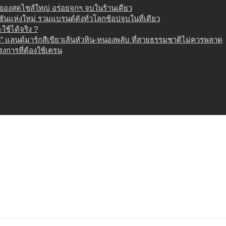
น ของสดไซส์ใหญ่ อร่อยจุกๆ จบในร้านเดียว
เนชันแห่งใหม่ รวมแบรนด์ดังทั่วโลกช้อปจบในที่เดียว
ช้ได้จริง ?
 แลนด์มาร์กสีเขียวเส้นหัวหิน-หนองพลับ ที่สายธรรมชาติไม่ควรพลาด
งการที่ต้องใช้เครน