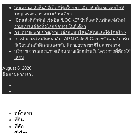
Skip
“สนคราม หัวหิน” ทีเด็ดซีฟู้ดใจกลางเมืองหัวหิน ของสดไซส์
to
ใหญ่ อร่อยจุกๆ จบในร้านเดียว
content
เปิดแล้วที่หัวหิน! เช็คอิน “LOOKS” บิวตี้เดสทิเนชันแห่งใหม่
รวมแบรนด์ดังทั่วโลกช้อปจบในที่เดียว
กระเป๋าสะพายข้างผู้ชาย เลือกแบบไหนให้เท่และใช้ได้จริง ?
คาเฟ่กลางสวนอินทผาลัม “AP.N Cafe & Garden” แลนด์มาร์ก
สีเขียวเส้นหัวหิน-หนองพลับ ที่สายธรรมชาติไม่ควรพลาด
บริการเช่ารถเครนรายเดือน ทางเลือกสำหรับโครงการที่ต้องใช้
เครน
August 6, 2026
ติดตามพวกเรา :
หน้าแรก
ที่กิน
ที่พัก