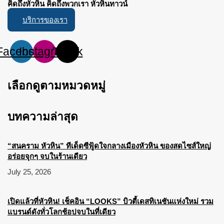
คิดถึงหัวหิน คิดถึงพวกเรา หัวหินทาวน์
บริการของเรา
Facebook
Instagram
Tiktok
เลือกดูตามหมวดหมู่
บทความล่าสุด
“สนคราม หัวหิน” ทีเด็ดซีฟู้ดใจกลางเมืองหัวหิน ของสดไซส์ใหญ่
อร่อยจุกๆ จบในร้านเดียว
July 25, 2026
เปิดแล้วที่หัวหิน! เช็คอิน “LOOKS” บิวตี้เดสทิเนชันแห่งใหม่ รวม
แบรนด์ดังทั่วโลกช้อปจบในที่เดียว