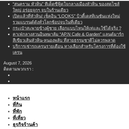
Skip
“สนคราม หัวหิน” ทีเด็ดซีฟู้ดใจกลางเมืองหัวหิน ของสดไซส์
to
ใหญ่ อร่อยจุกๆ จบในร้านเดียว
content
เปิดแล้วที่หัวหิน! เช็คอิน “LOOKS” บิวตี้เดสทิเนชันแห่งใหม่
รวมแบรนด์ดังทั่วโลกช้อปจบในที่เดียว
กระเป๋าสะพายข้างผู้ชาย เลือกแบบไหนให้เท่และใช้ได้จริง ?
คาเฟ่กลางสวนอินทผาลัม “AP.N Cafe & Garden” แลนด์มาร์ก
สีเขียวเส้นหัวหิน-หนองพลับ ที่สายธรรมชาติไม่ควรพลาด
บริการเช่ารถเครนรายเดือน ทางเลือกสำหรับโครงการที่ต้องใช้
เครน
August 7, 2026
ติดตามพวกเรา :
หน้าแรก
ที่กิน
ที่พัก
ที่เที่ยว
ธุรกิจร้านค้า