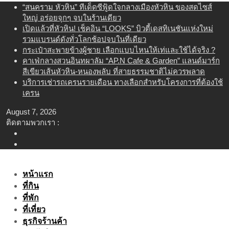
Skip
“สนคราม หัวหิน” ทีเด็ดซีฟู้ดใจกลางเมืองหัวหิน ของสดไซส์
to
ใหญ่ อร่อยจุกๆ จบในร้านเดียว
content
เปิดแล้วที่หัวหิน! เช็คอิน “LOOKS” บิวตี้เดสทิเนชันแห่งใหม่
รวมแบรนด์ดังทั่วโลกช้อปจบในที่เดียว
กระเป๋าสะพายข้างผู้ชาย เลือกแบบไหนให้เท่และใช้ได้จริง ?
คาเฟ่กลางสวนอินทผาลัม “AP.N Cafe & Garden” แลนด์มาร์ก
สีเขียวเส้นหัวหิน-หนองพลับ ที่สายธรรมชาติไม่ควรพลาด
บริการเช่ารถเครนรายเดือน ทางเลือกสำหรับโครงการที่ต้องใช้
เครน
August 7, 2026
ติดตามพวกเรา :
หน้าแรก
ที่กิน
ที่พัก
ที่เที่ยว
ธุรกิจร้านค้า