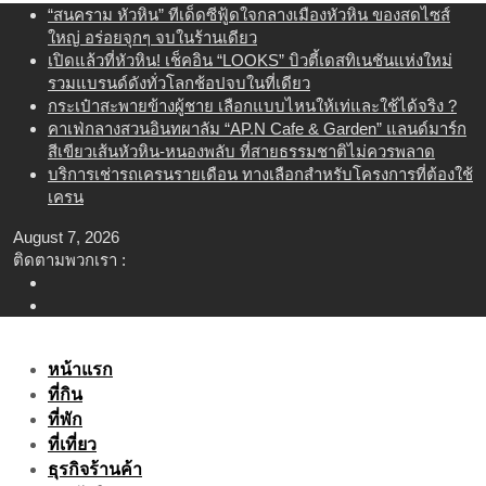
Skip
“สนคราม หัวหิน” ทีเด็ดซีฟู้ดใจกลางเมืองหัวหิน ของสดไซส์
to
ใหญ่ อร่อยจุกๆ จบในร้านเดียว
content
เปิดแล้วที่หัวหิน! เช็คอิน “LOOKS” บิวตี้เดสทิเนชันแห่งใหม่
รวมแบรนด์ดังทั่วโลกช้อปจบในที่เดียว
กระเป๋าสะพายข้างผู้ชาย เลือกแบบไหนให้เท่และใช้ได้จริง ?
คาเฟ่กลางสวนอินทผาลัม “AP.N Cafe & Garden” แลนด์มาร์ก
สีเขียวเส้นหัวหิน-หนองพลับ ที่สายธรรมชาติไม่ควรพลาด
บริการเช่ารถเครนรายเดือน ทางเลือกสำหรับโครงการที่ต้องใช้
เครน
August 7, 2026
ติดตามพวกเรา :
หน้าแรก
ที่กิน
ที่พัก
ที่เที่ยว
ธุรกิจร้านค้า