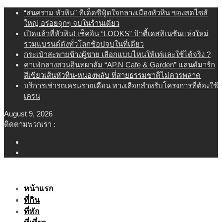
Skip
“สนคราม หัวหิน” ทีเด็ดซีฟู้ดใจกลางเมืองหัวหิน ของสดไซส์
to
ใหญ่ อร่อยจุกๆ จบในร้านเดียว
content
เปิดแล้วที่หัวหิน! เช็คอิน “LOOKS” บิวตี้เดสทิเนชันแห่งใหม่
รวมแบรนด์ดังทั่วโลกช้อปจบในที่เดียว
กระเป๋าสะพายข้างผู้ชาย เลือกแบบไหนให้เท่และใช้ได้จริง ?
คาเฟ่กลางสวนอินทผาลัม “AP.N Cafe & Garden” แลนด์มาร์ก
สีเขียวเส้นหัวหิน-หนองพลับ ที่สายธรรมชาติไม่ควรพลาด
บริการเช่ารถเครนรายเดือน ทางเลือกสำหรับโครงการที่ต้องใช้
เครน
August 9, 2026
ติดตามพวกเรา :
หน้าแรก
ที่กิน
ที่พัก