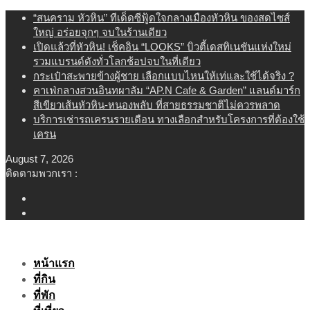
Skip
“สนคราม หัวหิน” ทีเด็ดซีฟู้ดใจกลางเมืองหัวหิน ของสดไซส์
to
ใหญ่ อร่อยจุกๆ จบในร้านเดียว
content
เปิดแล้วที่หัวหิน! เช็คอิน “LOOKS” บิวตี้เดสทิเนชันแห่งใหม่
รวมแบรนด์ดังทั่วโลกช้อปจบในที่เดียว
กระเป๋าสะพายข้างผู้ชาย เลือกแบบไหนให้เท่และใช้ได้จริง ?
คาเฟ่กลางสวนอินทผาลัม “AP.N Cafe & Garden” แลนด์มาร์ก
สีเขียวเส้นหัวหิน-หนองพลับ ที่สายธรรมชาติไม่ควรพลาด
บริการเช่ารถเครนรายเดือน ทางเลือกสำหรับโครงการที่ต้องใช้
เครน
August 7, 2026
ติดตามพวกเรา :
หน้าแรก
ที่กิน
ที่พัก