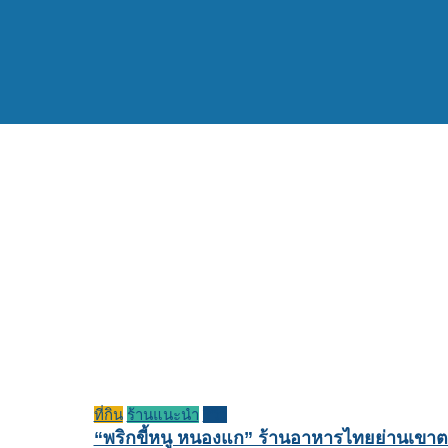
ที่กิน
ร้านแนะนำ
รีวิว
“พริกขี้หนู หนองแก” ร้านอาหารไทยย่านเขาต