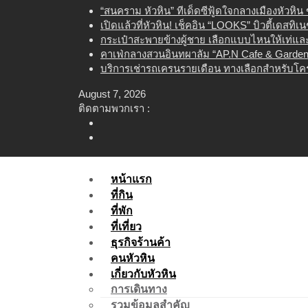
Skip
“สนคราม หัวหิน” ทีเด็ดซีฟู้ดใจกลางเมืองหัวหิ
to
เปิดแล้วที่หัวหิน! เช็คอิน “LOOKS” บิวตี้เดสทิ
content
กระเป๋าสะพายข้างผู้ชาย เลือกแบบไหนให้เท่และใ
คาเฟ่กลางสวนอินทผาลัม “AP.N Cafe & Garden”
บริการเช่ารถเครนรายเดือน ทางเลือกสำหรับโคร
August 7, 2026
ติดตามพวกเรา :
หน้าแรก
ที่กิน
ที่พัก
ที่เที่ยว
ธุรกิจร้านค้า
คนหัวหิน
เกี่ยวกับหัวหิน
การเดินทาง
รวมข้อมูลสำคัญ