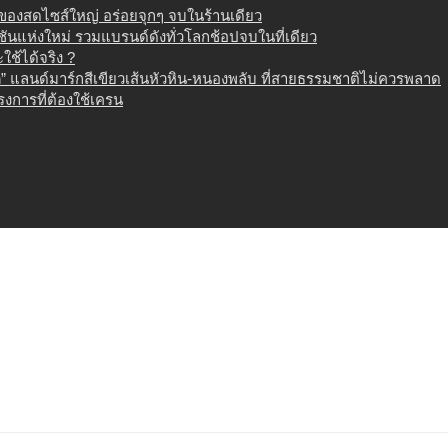
น ของสดไซส์ใหญ่ อร่อยจุกๆ จบในร้านเดียว
เนชันแห่งใหม่ รวมแบรนด์ดังทั่วโลกช้อปจบในที่เดียว
ช้ได้จริง ?
 แลนด์มาร์กสีเขียวเส้นหัวหิน-หนองพลับ ที่สายธรรมชาติไม่ควรพลาด
งการที่ต้องใช้เครน