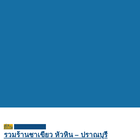
ที่กิน
บทความแนะนำ
รวมร้านชาเขียว หัวหิน – ปราณบุรี