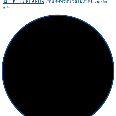
ร้านเด็ดหัวหิน
วิธีไปหัวหิน
อาหารไทย
หัวหิน