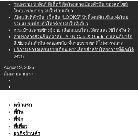
Skip
“สนคราม หัวหิน” ทีเด็ดซีฟู้ดใจกลางเมืองหัวหิน ของสดไซส์
to
ใหญ่ อร่อยจุกๆ จบในร้านเดียว
content
เปิดแล้วที่หัวหิน! เช็คอิน “LOOKS” บิวตี้เดสทิเนชันแห่งใหม่
รวมแบรนด์ดังทั่วโลกช้อปจบในที่เดียว
กระเป๋าสะพายข้างผู้ชาย เลือกแบบไหนให้เท่และใช้ได้จริง ?
คาเฟ่กลางสวนอินทผาลัม “AP.N Cafe & Garden” แลนด์มาร์ก
สีเขียวเส้นหัวหิน-หนองพลับ ที่สายธรรมชาติไม่ควรพลาด
บริการเช่ารถเครนรายเดือน ทางเลือกสำหรับโครงการที่ต้องใช้
เครน
August 9, 2026
ติดตามพวกเรา :
หน้าแรก
ที่กิน
ที่พัก
ที่เที่ยว
ธุรกิจร้านค้า