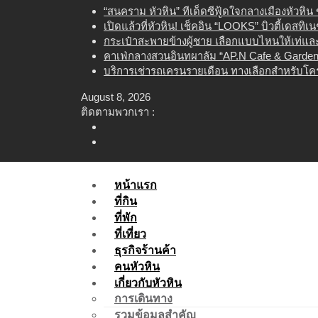
Skip
“สนคราม หัวหิน” ทีเด็ดซีฟู้ดใจกลางเมืองหัวหิ
to
เปิดแล้วที่หัวหิน! เช็คอิน “LOOKS” บิวตี้เดสทิ
content
กระเป๋าสะพายข้างผู้ชาย เลือกแบบไหนให้เท่และใ
คาเฟ่กลางสวนอินทผาลัม “AP.N Cafe & Garden”
บริการเช่ารถเครนรายเดือน ทางเลือกสำหรับโคร
August 8, 2026
ติดตามพวกเรา :
หน้าแรก
ที่กิน
ที่พัก
ที่เที่ยว
ธุรกิจร้านค้า
คนหัวหิน
เกี่ยวกับหัวหิน
การเดินทาง
รวมข้อมูลสำคัญ