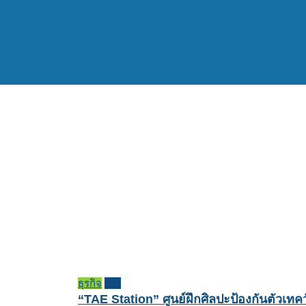
ธุรกิจ
รีวิว
“TAE Station” ศูนย์ฝึกศิลปะป้องกันตัวเทค