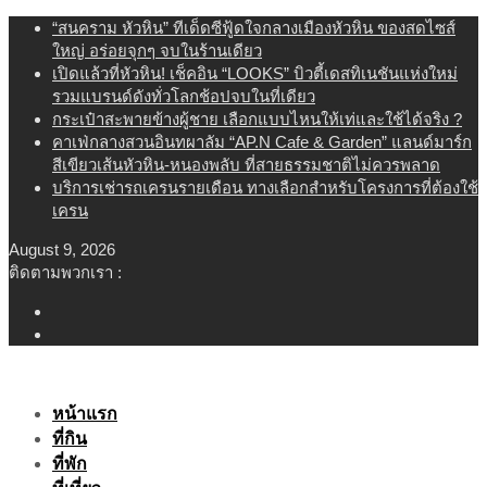
Skip
“สนคราม หัวหิน” ทีเด็ดซีฟู้ดใจกลางเมืองหัวหิน ของสดไซส์
to
ใหญ่ อร่อยจุกๆ จบในร้านเดียว
content
เปิดแล้วที่หัวหิน! เช็คอิน “LOOKS” บิวตี้เดสทิเนชันแห่งใหม่
รวมแบรนด์ดังทั่วโลกช้อปจบในที่เดียว
กระเป๋าสะพายข้างผู้ชาย เลือกแบบไหนให้เท่และใช้ได้จริง ?
คาเฟ่กลางสวนอินทผาลัม “AP.N Cafe & Garden” แลนด์มาร์ก
สีเขียวเส้นหัวหิน-หนองพลับ ที่สายธรรมชาติไม่ควรพลาด
บริการเช่ารถเครนรายเดือน ทางเลือกสำหรับโครงการที่ต้องใช้
เครน
August 9, 2026
ติดตามพวกเรา :
หน้าแรก
ที่กิน
ที่พัก