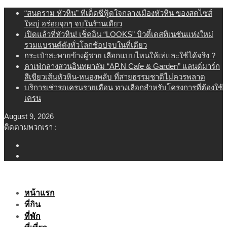
Skip
“สนคราม หัวหิน” ทีเด็ดซีฟู้ดใจกลางเมืองหัวหิน ของสดไซส์
to
ใหญ่ อร่อยจุกๆ จบในร้านเดียว
content
เปิดแล้วที่หัวหิน! เช็คอิน “LOOKS” บิวตี้เดสทิเนชันแห่งใหม่
รวมแบรนด์ดังทั่วโลกช้อปจบในที่เดียว
กระเป๋าสะพายข้างผู้ชาย เลือกแบบไหนให้เท่และใช้ได้จริง ?
คาเฟ่กลางสวนอินทผาลัม “AP.N Cafe & Garden” แลนด์มาร์ก
สีเขียวเส้นหัวหิน-หนองพลับ ที่สายธรรมชาติไม่ควรพลาด
บริการเช่ารถเครนรายเดือน ทางเลือกสำหรับโครงการที่ต้องใช้
เครน
August 9, 2026
ติดตามพวกเรา :
หน้าแรก
ที่กิน
ที่พัก