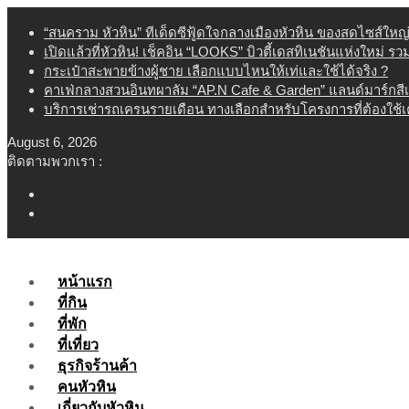
Skip
“สนคราม หัวหิน” ทีเด็ดซีฟู้ดใจกลางเมืองหัวหิน ของสดไซส์ใหญ
to
เปิดแล้วที่หัวหิน! เช็คอิน “LOOKS” บิวตี้เดสทิเนชันแห่งใหม่ ร
content
กระเป๋าสะพายข้างผู้ชาย เลือกแบบไหนให้เท่และใช้ได้จริง ?
คาเฟ่กลางสวนอินทผาลัม “AP.N Cafe & Garden” แลนด์มาร์กสี
บริการเช่ารถเครนรายเดือน ทางเลือกสำหรับโครงการที่ต้องใช้
August 6, 2026
ติดตามพวกเรา :
หน้าแรก
ที่กิน
ที่พัก
ที่เที่ยว
ธุรกิจร้านค้า
คนหัวหิน
เกี่ยวกับหัวหิน