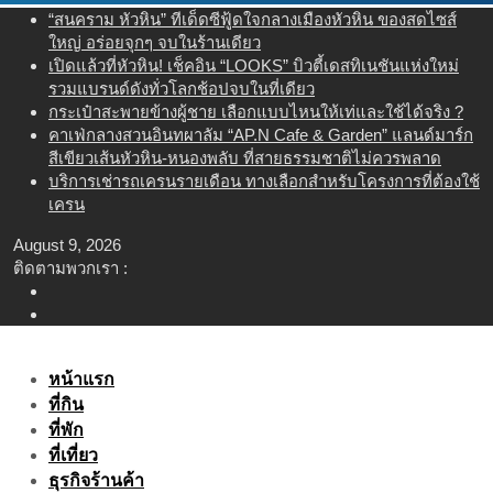
Skip
“สนคราม หัวหิน” ทีเด็ดซีฟู้ดใจกลางเมืองหัวหิน ของสดไซส์
to
ใหญ่ อร่อยจุกๆ จบในร้านเดียว
content
เปิดแล้วที่หัวหิน! เช็คอิน “LOOKS” บิวตี้เดสทิเนชันแห่งใหม่
รวมแบรนด์ดังทั่วโลกช้อปจบในที่เดียว
กระเป๋าสะพายข้างผู้ชาย เลือกแบบไหนให้เท่และใช้ได้จริง ?
คาเฟ่กลางสวนอินทผาลัม “AP.N Cafe & Garden” แลนด์มาร์ก
สีเขียวเส้นหัวหิน-หนองพลับ ที่สายธรรมชาติไม่ควรพลาด
บริการเช่ารถเครนรายเดือน ทางเลือกสำหรับโครงการที่ต้องใช้
เครน
August 9, 2026
ติดตามพวกเรา :
หน้าแรก
ที่กิน
ที่พัก
ที่เที่ยว
ธุรกิจร้านค้า