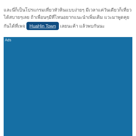
และนี่ก็เป็นโปรแกรมเที่ยวหัวหินแบบง่ายๆ มีเวลาแค่วันเดียวก็เที่ยว
ได้สบายๆเลย ถ้าเพื่อนๆมีที่ไหนอยากแนะนำเพิ่มเติม แวะมาพูดคุย
HuaHin Town
กันได้ที่เพจ
เลยนะค้า แล้วพบกันนะ