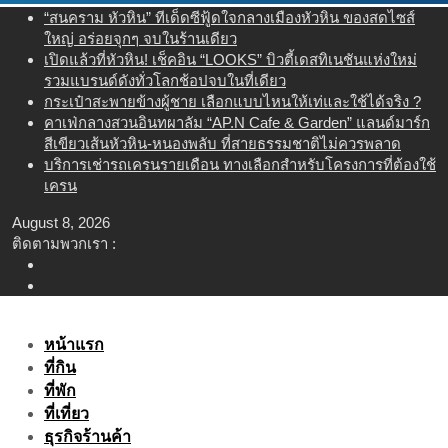
Skip
“สนคราม หัวหิน” ทีเด็ดซีฟู้ดใจกลางเมืองหัวหิน ของสดไซส์
to
ใหญ่ อร่อยจุกๆ จบในร้านเดียว
content
เปิดแล้วที่หัวหิน! เช็คอิน “LOOKS” บิวตี้เดสทิเนชันแห่งใหม่
รวมแบรนด์ดังทั่วโลกช้อปจบในที่เดียว
กระเป๋าสะพายข้างผู้ชาย เลือกแบบไหนให้เท่และใช้ได้จริง ?
คาเฟ่กลางสวนอินทผาลัม “AP.N Cafe & Garden” แลนด์มาร์ก
สีเขียวเส้นหัวหิน-หนองพลับ ที่สายธรรมชาติไม่ควรพลาด
บริการเช่ารถเครนรายเดือน ทางเลือกสำหรับโครงการที่ต้องใช้
เครน
August 8, 2026
ติดตามพวกเรา :
หน้าแรก
ที่กิน
ที่พัก
ที่เที่ยว
ธุรกิจร้านค้า