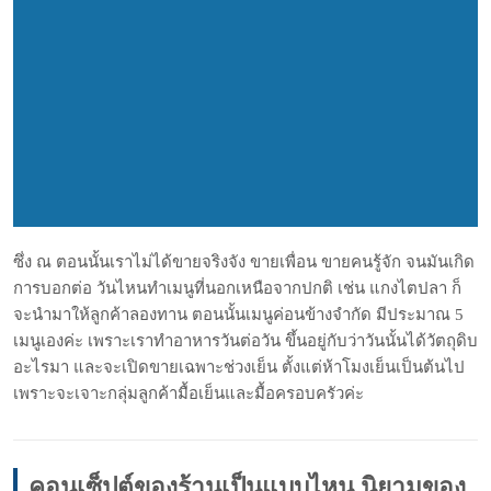
ซึ่ง ณ ตอนนั้นเราไม่ได้ขายจริงจัง ขายเพื่อน ขายคนรู้จัก จนมันเกิด
การบอกต่อ วันไหนทำเมนูที่นอกเหนือจากปกติ เช่น แกงไตปลา ก็
จะนำมาให้ลูกค้าลองทาน ตอนนั้นเมนูค่อนข้างจำกัด มีประมาณ 5
เมนูเองค่ะ เพราะเราทำอาหารวันต่อวัน ขึ้นอยู่กับว่าวันนั้นได้วัตถุดิบ
อะไรมา และจะเปิดขายเฉพาะช่วงเย็น ตั้งแต่ห้าโมงเย็นเป็นต้นไป
เพราะจะเจาะกลุ่มลูกค้ามื้อเย็นและมื้อครอบครัวค่ะ
คอนเซ็ปต์ของร้านเป็นแบบไหน นิยามของ