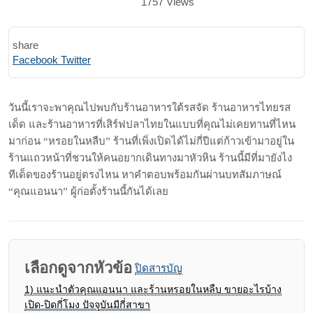
1757
Views
share
Print
Share
Facebook
Twitter
via
Email
วันนี้เราจะพาคุณไปพบกับร้านอาหารใต้รสจัด ร้านอาหารไทยรส
เด็ด และร้านอาหารที่เสิร์ฟปลาไทยในแบบที่คุณไม่เคยทานที่ไหน
มาก่อน “หรอยในหลืบ” ร้านที่เพิ่งเปิดได้ไม่กี่ปีแต่ก้าวเข้ามาอยู่ใน
ร้านแถวหน้าที่ชวนให้คนอยากเดินทางมาหัวหิน ร้านนี้มีที่มายังไง
ทีเด็ดของร้านอยู่ตรงไหน หาคำตอบพร้อมกันผ่านบทสัมภาษณ์
“คุณแอนนา” ผู้ก่อตั้งร้านนี้กันได้เลย
เลือกดูจากหัวข้อ
ปิดสารบัญ
1)
แนะนำตัวคุณแอนนา และร้านหรอยในหลืบ ขายอะไรบ้าง
เปิด-ปิดกี่โมง ปัจจุบันมีกี่สาขา