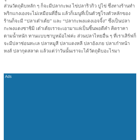
ส่วนวัตถุดิบหลัก ๆ ก็จะมีปลากะพง ไข่ปลาริวกิว ปูไข่ ซึ่งทางร้านทำ
พริกแกงเองจะไม่เหมือนที่อื่น แล้วก็เมนูที่เป็นตัวชูโรงตัวหลักของ
ร้านก็จะมี “ปลาเต๋าเต้ย” และ “ปลากะพงแดงเอจจิ้ง” ซึ่งเป็นปลา
กะพงแดงซาชิมิ เต๋าเต้ยเราจะเอามาแล่เป็นชิ้นพอดีคำ คิดราคา
ตามน้ำหนัก ทานแบบชาบูหม้อไฟค่ะ ส่วนปลาไทยอื่น ๆ ที่เราเสิร์ฟก็
จะมีปลาช่อนทะเล ปลาหมูสี ปลาแดงหลี ปลาอังเกย ปลาเก๋าหน้า
หงส์ ปลากุดสลาด แล้วแต่ว่าวันนั้นเราจะได้วัตถุดิบอะไรมา