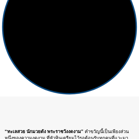
“ทะเลสวย นักมวยดัง พระราชวังงดงาม”
คำขวัญนี้เป็นเพียงส่วน
หนึ่งของความงดงาม ที่หัวหินเตรียมไว้รอต้อนรับทุกคนที่แวะมา