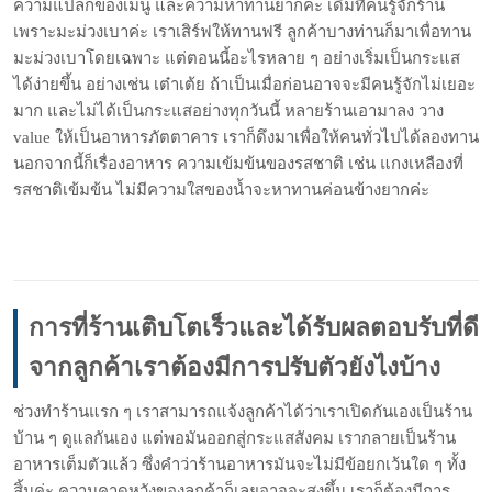
ความแปลกของเมนู และความหาทานยากค่ะ เดิมทีคนรู้จักร้าน
เพราะมะม่วงเบาค่ะ เราเสิร์ฟให้ทานฟรี ลูกค้าบางท่านก็มาเพื่อทาน
มะม่วงเบาโดยเฉพาะ แต่ตอนนี้อะไรหลาย ๆ อย่างเริ่มเป็นกระแส
ได้ง่ายขึ้น อย่างเช่น เต๋าเต้ย ถ้าเป็นเมื่อก่อนอาจจะมีคนรู้จักไม่เยอะ
มาก และไม่ได้เป็นกระแสอย่างทุกวันนี้ หลายร้านเอามาลง วาง
value ให้เป็นอาหารภัตตาคาร เราก็ดึงมาเพื่อให้คนทั่วไปได้ลองทาน
นอกจากนี้ก็เรื่องอาหาร ความเข้มข้นของรสชาติ เช่น แกงเหลืองที่
รสชาติเข้มข้น ไม่มีความใสของน้ำจะหาทานค่อนข้างยากค่ะ
การที่ร้านเติบโตเร็วและได้รับผลตอบรับที่ดี
จากลูกค้าเราต้องมีการปรับตัวยังไงบ้าง
ช่วงทำร้านแรก ๆ เราสามารถแจ้งลูกค้าได้ว่าเราเปิดกันเองเป็นร้าน
บ้าน ๆ ดูแลกันเอง แต่พอมันออกสู่กระแสสังคม เรากลายเป็นร้าน
อาหารเต็มตัวแล้ว ซึ่งคำว่าร้านอาหารมันจะไม่มีข้อยกเว้นใด ๆ ทั้ง
สิ้นค่ะ ความคาดหวังของลูกค้าก็เลยอาจจะสูงขึ้น เราก็ต้องมีการ