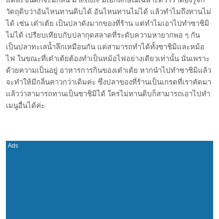
แต่ละชนิดก็จะมีกลิ่น มี texture มีเอกลักษณ์เฉพาะตัว เราต้องรู้จัก
วัตถุดิบว่าอันไหนทานดิบได้ อันไหนทานไม่ได้ แล้วทำไมถึงทานไม่
ได้ เช่น เต๋าเต้ย เป็นปลาดังมากของที่ร้าน แต่ทำไมเอาไปทำซาชิมิ
ไม่ได้ เปรียบเทียบกับปลากุดสลาดที่ระดับความหายากพอ ๆ กัน
เป็นปลาทะเลน้ำลึกเหมือนกัน แต่สามารถทำได้ทั้งซาชิมิและหม้อ
ไฟ ในขณะที่เต๋าเต้ยต้องทำเป็นหม้อไฟอย่างเดียวเท่านั้น นั่นเพราะ
ด้วยความเป็นอยู่ อาหารการกินของเต๋าเต้ย หากนำไปทำซาชิมิแล้ว
จะทำให้มีกลิ่นคาวกว่าเดิมค่ะ ซึ่งปลาของที่ร้านเป็นเกรดที่เราคัดมา
แล้วว่าสามารถทานเป็นซาชิมิได้ ใครไม่ทานดิบก็สามารถเอาไปทำ
เมนูอื่นได้ค่ะ