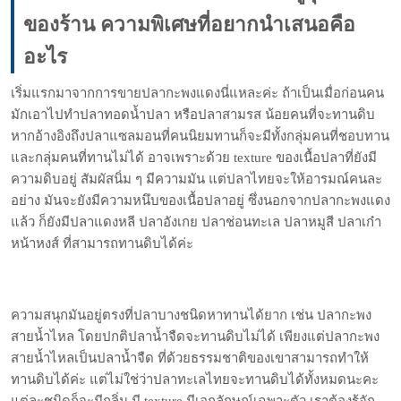
ของร้าน ความพิเศษที่อยากนำเสนอคือ
อะไร
เริ่มแรกมาจากการขายปลากะพงแดงนี่แหละค่ะ ถ้าเป็นเมื่อก่อนคน
มักเอาไปทำปลาทอดน้ำปลา หรือปลาสามรส น้อยคนที่จะทานดิบ
หากอ้างอิงถึงปลาแซลมอนที่คนนิยมทานก็จะมีทั้งกลุ่มคนที่ชอบทาน
และกลุ่มคนที่ทานไม่ได้ อาจเพราะด้วย texture ของเนื้อปลาที่ยังมี
ความดิบอยู่ สัมผัสนิ่ม ๆ มีความมัน แต่ปลาไทยจะให้อารมณ์คนละ
อย่าง มันจะยังมีความหนึบของเนื้อปลาอยู่ ซึ่งนอกจากปลากะพงแดง
แล้ว ก็ยังมีปลาแดงหลี ปลาอังเกย ปลาช่อนทะเล ปลาหมูสี ปลาเก๋า
หน้าหงส์ ที่สามารถทานดิบได้ค่ะ
ความสนุกมันอยู่ตรงที่ปลาบางชนิดหาทานได้ยาก เช่น ปลากะพง
สายน้ำไหล โดยปกติปลาน้ำจืดจะทานดิบไม่ได้ เพียงแต่ปลากะพง
สายน้ำไหลเป็นปลาน้ำจืด ที่ด้วยธรรมชาติของเขาสามารถทำให้
ทานดิบได้ค่ะ แต่ไม่ใช่ว่าปลาทะเลไทยจะทานดิบได้ทั้งหมดนะคะ