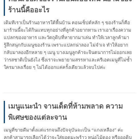
ร้านนี้คืออะไร
เดิมทีเราเป็นร้านอาหารใต้พื้นบ้าน คอนเซ็ปต์หลัก ๆ ของร้านก็คือ
มาร้านนี้จะได้กินแทบทุกอย่างที่ลูกค้าอยากทาน เราเอาเรื่องความ
แปลกของอาหาร และวัตถุดิบที่หายากมาเล่น ทำให้เวลาลูกค้ามา
รู้สึกสนุกกับเมนูของร้าน เพราะแปลกน่าลอง ไม่จำเจ ทำให้อยาก
กลับมาลองอีกหลาย ๆ เมนู บางเมนูลูกค้าจะจินตนาการไม่ออกเลย
ว่ารสชาติเป็นยังไง ซึ่งเราจะพยายามสรรหาและครีเอตเมนูที่ไม่ซ้ำ
ใครมาลงเรื่อย ๆ ไม่ได้ออกแค่ครั้งเดียวแล้วจบไปค่ะ
เมนูแนะนำ จานเด็ดที่ห้ามพลาด ความ
พิเศษของแต่ละจาน
เมนูที่ขายดีมาตั้งแต่แรกจนถึงปัจจุบันจะเป็น “แกงเหลือง” ค่ะ
ลูกค้าสามารถเลือกได้ว่าจะใส่ยอดมะพร้าว หน่อไม้ดอง หรือออดิบ