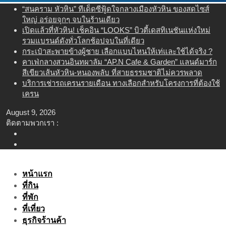
Skip
“สนคราม หัวหิน” ทีเด็ดซีฟู้ดใจกลางเมืองหัวหิน ของสดไซส์
to
ใหญ่ อร่อยจุกๆ จบในร้านเดียว
content
เปิดแล้วที่หัวหิน! เช็คอิน “LOOKS” บิวตี้เดสทิเนชันแห่งใหม่
รวมแบรนด์ดังทั่วโลกช้อปจบในที่เดียว
กระเป๋าสะพายข้างผู้ชาย เลือกแบบไหนให้เท่และใช้ได้จริง ?
คาเฟ่กลางสวนอินทผาลัม “AP.N Cafe & Garden” แลนด์มาร์ก
สีเขียวเส้นหัวหิน-หนองพลับ ที่สายธรรมชาติไม่ควรพลาด
บริการเช่ารถเครนรายเดือน ทางเลือกสำหรับโครงการที่ต้องใช้
เครน
August 9, 2026
ติดตามพวกเรา :
หน้าแรก
ที่กิน
ที่พัก
ที่เที่ยว
ธุรกิจร้านค้า