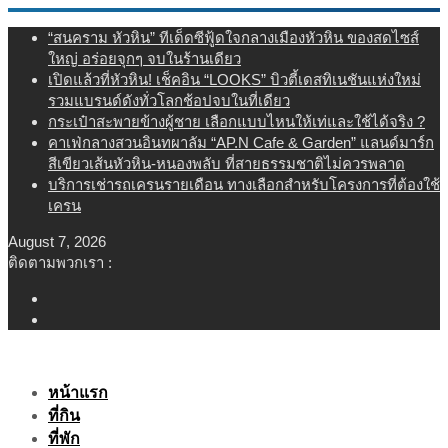
Skip
“สนคราม หัวหิน” ทีเด็ดซีฟู้ดใจกลางเมืองหัวหิน ของสดไซส์
to
ใหญ่ อร่อยจุกๆ จบในร้านเดียว
content
เปิดแล้วที่หัวหิน! เช็คอิน “LOOKS” บิวตี้เดสทิเนชันแห่งใหม่
รวมแบรนด์ดังทั่วโลกช้อปจบในที่เดียว
กระเป๋าสะพายข้างผู้ชาย เลือกแบบไหนให้เท่และใช้ได้จริง ?
คาเฟ่กลางสวนอินทผาลัม “AP.N Cafe & Garden” แลนด์มาร์ก
สีเขียวเส้นหัวหิน-หนองพลับ ที่สายธรรมชาติไม่ควรพลาด
บริการเช่ารถเครนรายเดือน ทางเลือกสำหรับโครงการที่ต้องใช้
เครน
August 7, 2026
ติดตามพวกเรา :
หน้าแรก
ที่กิน
ที่พัก