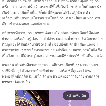
เป็นก๋วยเตี๋ยวเรือ ขนมครก หรือกาแฟโบราณ จากนั้นมุ่งหน้าสู่เกาะ
เกร็ด เกาะกลางแม่น้ำเจ้าพระยาที่ขึ้นชื่อในเรื่องเครื่องปั้นดินเผา นั่ง
เรือข้ามฟากเพียงไม่กี่นาทีก็ถึง ที่นี่คุณจะได้เรียนรู้วิธีการทำ
เครื่องปั้นดินเผาแบบโบราณ ชมโบสถ์เก่าแก่ และชิมขนมหวานรส
เลิศอย่างทองหยอดและฝอยทอง
หลังจากเที่ยวชมเกาะเกร็ดจนอิ่มเอมใจ กลับมาพักเหนื่อยที่ห้องพัก
ย่านปากเกร็ดสักครู่ ก่อนออกไปสำรวจตลาดน้ำปากเกร็ดในยามบ่าย
ที่นี่คุณจะได้สัมผัสกับวิถีชีวิตริมน้ำ ช้อปปิ้งสินค้าพื้นเมือง และชิม
อาหารอร่อย ๆ จากเรือพายมากมาย อย่าลืมแวะชมวัดเกร็ดในฝั่ง ซึ่ง
เป็นวัดเก่าแก่ที่มีพระอุโบสถสวยงามและพิพิธภัณฑ์ท้องถิ่นที่น่าสนใจ
ยามเย็น เดินเล่นที่สวนสาธารณะเฉลิมพระเกียรติ 72 พรรษา มหา
ราชินี ซึ่งอยู่ไม่ไกลจากห้องพักย่านปากเกร็ด ที่นี่คุณจะได้ชม
พระอาทิตย์ตกดินริมแม่น้ำเจ้าพระยา และออกกำลังกายท่ามกลาง
ธรรมชาติอันร่มรื่น
อ่านเพิ่มเติม
arrow_forward_ios