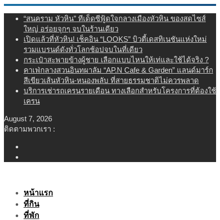
Skip
“สนคราม หัวหิน” ทีเด็ดซีฟู้ดใจกลางเมืองหัวหิน ของสดไซส์
to
ใหญ่ อร่อยจุกๆ จบในร้านเดียว
content
เปิดแล้วที่หัวหิน! เช็คอิน “LOOKS” บิวตี้เดสทิเนชันแห่งใหม่
รวมแบรนด์ดังทั่วโลกช้อปจบในที่เดียว
กระเป๋าสะพายข้างผู้ชาย เลือกแบบไหนให้เท่และใช้ได้จริง ?
คาเฟ่กลางสวนอินทผาลัม “AP.N Cafe & Garden” แลนด์มาร์ก
สีเขียวเส้นหัวหิน-หนองพลับ ที่สายธรรมชาติไม่ควรพลาด
บริการเช่ารถเครนรายเดือน ทางเลือกสำหรับโครงการที่ต้องใช้
เครน
August 7, 2026
ติดตามพวกเรา :
หน้าแรก
ที่กิน
ที่พัก