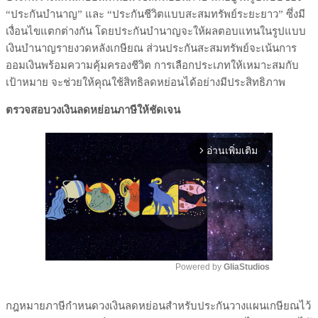
“ประกันบำนาญ” และ “ประกันชีวิตแบบสะสมทรัพย์ระยะยาว” ซึ่งมี
เงื่อนไขแตกต่างกัน โดยประกันบำนาญจะให้ผลตอบแทนในรูปแบบ
เงินบำนาญรายงวดหลังเกษียณ ส่วนประกันสะสมทรัพย์จะเน้นการ
ออมเงินพร้อมความคุ้มครองชีวิต การเลือกประเภทให้เหมาะสมกับ
เป้าหมาย จะช่วยให้คุณใช้สิทธิลดหย่อนได้อย่างมีประสิทธิภาพ
ตรวจสอบวงเงินลดหย่อนภาษีให้ชัดเจน
อ่านเพิ่มเติม
arrow_forward_ios
Powered by 
GliaStudios
Mute
กฎหมายภาษีกำหนดวงเงินลดหย่อนสำหรับประกันวางแผนเกษียณไว้