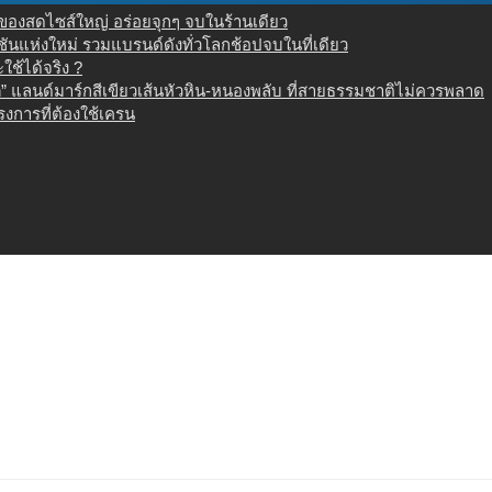
น ของสดไซส์ใหญ่ อร่อยจุกๆ จบในร้านเดียว
เนชันแห่งใหม่ รวมแบรนด์ดังทั่วโลกช้อปจบในที่เดียว
ช้ได้จริง ?
 แลนด์มาร์กสีเขียวเส้นหัวหิน-หนองพลับ ที่สายธรรมชาติไม่ควรพลาด
งการที่ต้องใช้เครน