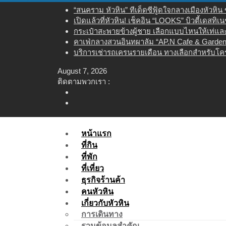
Skip
“สนคราม หัวหิน” ทีเด็ดซีฟู้ดใจกลางเมืองหัวหิ
to
เปิดแล้วที่หัวหิน! เช็คอิน “LOOKS” บิวตี้เดสทิ
content
กระเป๋าสะพายข้างผู้ชาย เลือกแบบไหนให้เท่และใ
คาเฟ่กลางสวนอินทผาลัม “AP.N Cafe & Garden”
บริการเช่ารถเครนรายเดือน ทางเลือกสำหรับโคร
August 7, 2026
ติดตามพวกเรา :
หน้าแรก
ที่กิน
ที่พัก
ที่เที่ยว
ธุรกิจร้านค้า
คนหัวหิน
เกี่ยวกับหัวหิน
การเดินทาง
รวมข้อมูลสำคัญ