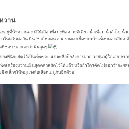
มหวาน
จะอยู่ที่น้ำหวานค่ะ มีให้เลือกทั้ง กะทิสด กะทิเคี่ยว น้ำเชื่อม น้ำลำไย น้
คี่ยวใหม่วันต่อวัน มีรสชาติหอมหวาน ราดมาเยิ้มๆบนน้ำแข็งบดละเอียด จับ
ียงที่ชอบ บอกเลยว่าฟินสุดๆ
องที่นี่จะจัดไว้เป็นเซ็ตๆค่ะ แต่ละชื่อก็อลังการมาก วาสนาผู้ใดเอย ชร
ารพัดเครื่องหวานเย็นสุดคลาสสิคไว้ให้แล้ว หรือถ้าใครคิดไม่ออกว่าจะ
ิมมิคเล็กๆให้หมุนวงล้อเลือกเมนูกันอีกด้วย