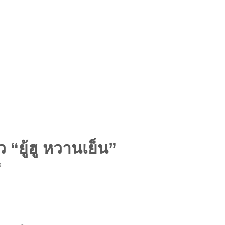
 “ยู้ฮู หวานเย็น”
s