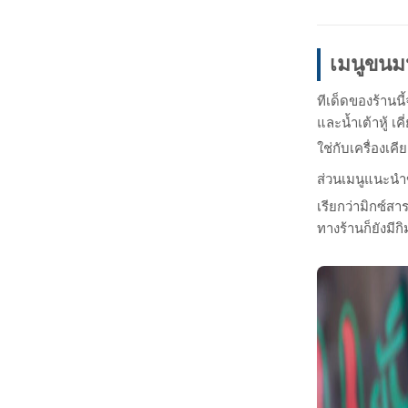
เมนูขน
ทีเด็ดของร้านนี้
และน้ำเต้าหู้ เ
ใช่กับเครื่องเค
ส่วนเมนูแนะนำข
เรียกว่ามิกซ์ส
ทางร้านก็ยังมีก