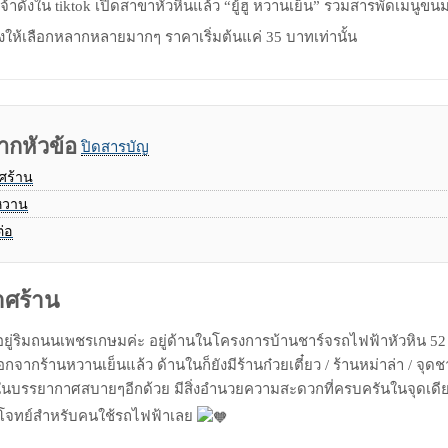
Email
้าดังใน tiktok เปิดสาขาหัวหินแล้ว “ยู้ฮู หวานเย็น” รวมสารพัดเมนูข
องให้เลือกหลากหลายมากๆ ราคาเริ่มต้นแค่ 35 บาทเท่านั้น
ากหัวข้อ
ปิดสารบัญ
ศร้าน
หวาน
ต่อ
ศร้าน
ั้งอยู่ริมถนนเพชรเกษมค่ะ อยู่ด้านในโครงการบ้านชาร์จรถไฟฟ้าหัวหิน 52
กจากร้านหวานเย็นแล้ว ด้านในก็ยังมีร้านก๋วยเตี๋ยว / ร้านหม่าล่า / จุ
ผ่อนในบรรยากาศสบายๆอีกด้วย มีสิ่งอำนวยความสะดวกที่ครบครันในจุดเดียว
โจทย์สำหรับคนใช้รถไฟฟ้าเลย