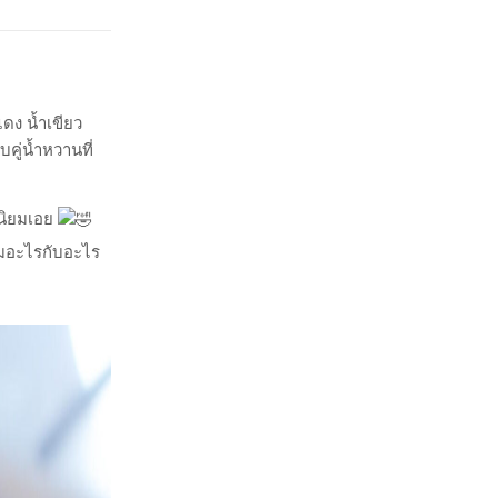
ำแดง น้ำเขียว
คู่น้ำหวานที่
านิยมเอย
ผสมอะไรกับอะไร