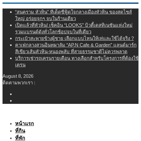
Skip
“สนคราม หัวหิน” ทีเด็ดซีฟู้ดใจกลางเมืองหัวหิน ของสดไซส์
to
ใหญ่ อร่อยจุกๆ จบในร้านเดียว
content
เปิดแล้วที่หัวหิน! เช็คอิน “LOOKS” บิวตี้เดสทิเนชันแห่งใหม่
รวมแบรนด์ดังทั่วโลกช้อปจบในที่เดียว
กระเป๋าสะพายข้างผู้ชาย เลือกแบบไหนให้เท่และใช้ได้จริง ?
คาเฟ่กลางสวนอินทผาลัม “AP.N Cafe & Garden” แลนด์มาร์ก
สีเขียวเส้นหัวหิน-หนองพลับ ที่สายธรรมชาติไม่ควรพลาด
บริการเช่ารถเครนรายเดือน ทางเลือกสำหรับโครงการที่ต้องใช้
เครน
August 8, 2026
ติดตามพวกเรา :
หน้าแรก
ที่กิน
ที่พัก