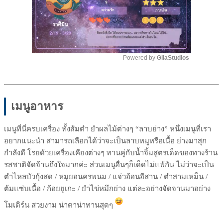
Powered by 
GliaStudios
Mute
เมนูอาหาร
เมนูที่นี่ครบเครื่อง ทั้งส้มตำ ยำผลไม้ต่างๆ “ลาบย่าง” หนึ่งเมนูที่เรา
อยากแนะนำ สามารถเลือกได้ว่าจะเป็นลาบหมูหรือเนื้อ ย่างมาสุก
กำลังดี โรยด้วยเครื่องเคียงต่างๆ ทานคู่กับน้ำจิ้มสูตรเด็ดของทางร้าน
รสชาติจัดจ้านถึงใจมากค่ะ ส่วนเมนูอื่นๆก็เด็ดไม่แพ้กัน ไม่ว่าจะเป็น
ตำไหลบัวกุ้งสด / หมูยอนครพนม / แจ่วฮ้อนอีสาน / ตำสามเหม็น /
ต้มแซ่บเนื้อ / ก้อยยูเกะ / ยำไข่หมึกย่าง แต่ละอย่างจัดจานมาอย่าง
โมเดิร์น สวยงาม น่าตาน่าทานสุดๆ