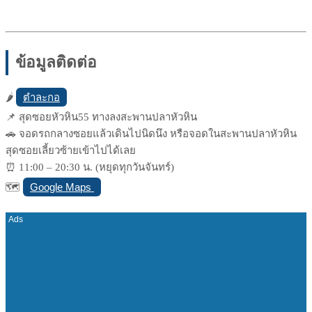
ข้อมูลติดต่อ
ตำละกอ
🌶
📌 สุดซอยหัวหิน55 ทางลงสะพานปลาหัวหิน
🚗 จอดรถกลางซอยแล้วเดินไปนิดนึง หรือจอดในสะพานปลาหัวหิน
สุดซอยเลี้ยวซ้ายเข้าไปได้เลย
⏰ 11:00 – 20:30 น. (หยุดทุกวันจันทร์)
Google Maps
🗺