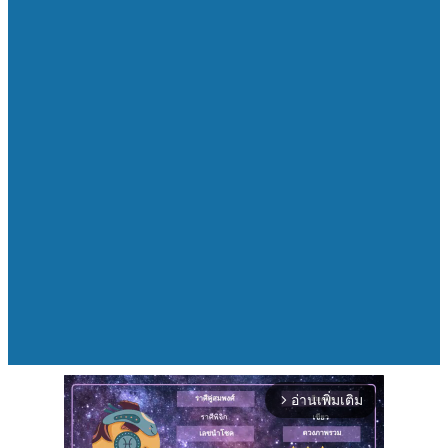
อ่านเพิ่มเติม
arrow_forward_ios