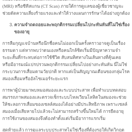
(MRI) หรือซีทีสแกน (CT Scan) ภายใต้การดูแลของผู้เชี่ยวชาญจะ
ช่วยตัดความเสี่ยงร้ายแรงและทำให้วางแผนการรักษาได้อย่างถูกต้อง
ความจำถดถอยและพฤกติกรรมเปลี่ยนไปกะทันหันที่ไม่ใช่เรื่อง
ของอายุ
การลืมกุญแจบ้านหรือนึกชื่อคนไม่ออกเป็นครั้งคราวอาจดูเป็นเรื่อง
ธรรมดา แต่หากพบว่าตนเองหรือคนใกล้ชิดเริ่มมีปัญหาความจำ
ระยะสั้นที่กระทบต่อการใช้ชีวิต สับสนทิศทางในเส้นทางที่คุ้นเคย
หรือมีอารมณ์แปรปรวนพฤกติกรรมเปลี่ยนไปอย่างกะทันหัน นี่ไม่ใช่
กระบวนการเสื่อมตามวัยปกติ หากแต่เป็นสัญญาณเตือนของกลุ่มโรค
สมองเสื่อมหรืออัลไซเมอร์ระยะแรก
การพาผู้ป่วยมาพบหมอสมองและระบบประสาท เพื่อทำแบบทดสอบ
สมรรถภาพสมองและตรวจเช็กระบบไหลเวียนโลหิตในสมองจะช่วย
ให้ชะลอการเสื่อมของเซลล์สมองได้อย่างมีประสิทธิภาพ เพราะเซลล์
สมองเมื่อเสียหายไปแล้วจะไม่สามารถสร้างขึ้นใหม่ได้ การยืดอายุ
การใช้งานของสมองจึงต้องทำตั้งแต่เริ่มมีอาการแรกเริ่ม
สุดท้ายแล้ว การดูแลระบบประสาทไม่ใช่เรื่องที่ต้องรอให้เกิดวิกฤต