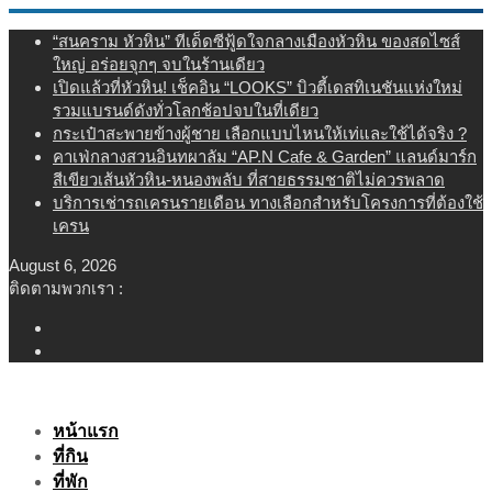
Skip
“สนคราม หัวหิน” ทีเด็ดซีฟู้ดใจกลางเมืองหัวหิน ของสดไซส์
to
ใหญ่ อร่อยจุกๆ จบในร้านเดียว
content
เปิดแล้วที่หัวหิน! เช็คอิน “LOOKS” บิวตี้เดสทิเนชันแห่งใหม่
รวมแบรนด์ดังทั่วโลกช้อปจบในที่เดียว
กระเป๋าสะพายข้างผู้ชาย เลือกแบบไหนให้เท่และใช้ได้จริง ?
คาเฟ่กลางสวนอินทผาลัม “AP.N Cafe & Garden” แลนด์มาร์ก
สีเขียวเส้นหัวหิน-หนองพลับ ที่สายธรรมชาติไม่ควรพลาด
บริการเช่ารถเครนรายเดือน ทางเลือกสำหรับโครงการที่ต้องใช้
เครน
August 6, 2026
ติดตามพวกเรา :
หน้าแรก
ที่กิน
ที่พัก