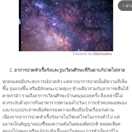
อ่านเพิ่มเติม
arrow_forward_ios
Powered by 
GliaStudios
Unmute
อาการปวดหัวเรื้อรังและวูบเวียนศีรษะที่กินยาแก้ปวดไม่หาย
ทุกคนเคยมีประสบการณ์ปวดหัว แต่หากอาการปวดนั้นมีความถี่เพิ่ม
ขึ้น รุนแรงขึ้น หรือมีลักษณะปวดตุบๆ ข้างเดียวร่วมกับอาการคลื่นไส้
ตาพร่ามัว รวมถึงอาการเวียนศีรษะบ้านหมุนบ่อยครั้ง สิ่งเหล่านี้ไม่
ควรระงับด้วยการกินยาพาราเซตามอลไปวันๆ การเข้าพบหมอสมอง
และระบบประสาทเพื่อคัดกรองความเสี่ยงถือเป็นเรื่องเร่งด่วน
เนื่องจากอาการปวดหัวเรื้อรังอาจไม่ใช่แค่โรคไมเกรนทั่วไป แต่
ออาจเป็นสัญญาณบ่งชี้ของความดันในสมองผิดปกติ หลอดเลือด
สมองโป่งพอง หรือแม้กระทั่งเนื้องอกในสมอง การทำเอ็มอาร์ไอ