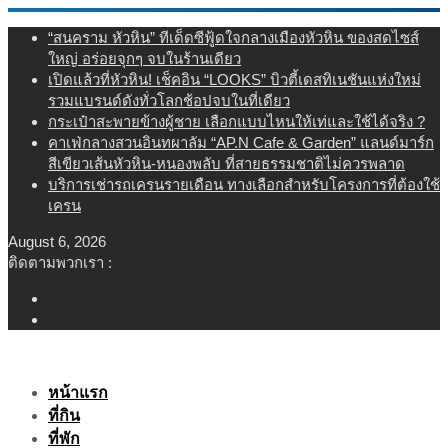
Skip
“สนคราม หัวหิน” ทีเด็ดซีฟู้ดใจกลางเมืองหัวหิน ของสดไซส์
to
ใหญ่ อร่อยจุกๆ จบในร้านเดียว
content
เปิดแล้วที่หัวหิน! เช็คอิน “LOOKS” บิวตี้เดสทิเนชันแห่งใหม่
รวมแบรนด์ดังทั่วโลกช้อปจบในที่เดียว
กระเป๋าสะพายข้างผู้ชาย เลือกแบบไหนให้เท่และใช้ได้จริง ?
คาเฟ่กลางสวนอินทผาลัม “AP.N Cafe & Garden” แลนด์มาร์ก
สีเขียวเส้นหัวหิน-หนองพลับ ที่สายธรรมชาติไม่ควรพลาด
บริการเช่ารถเครนรายเดือน ทางเลือกสำหรับโครงการที่ต้องใช้
เครน
August 6, 2026
ติดตามพวกเรา :
หน้าแรก
ที่กิน
ที่พัก