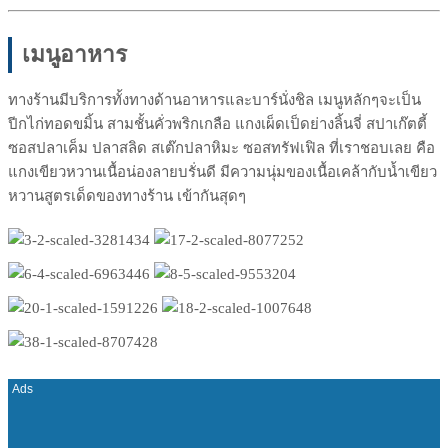
เมนูอาหาร
ทางร้านมีบริการทั้งทางด้านอาหารและบาร์นั่งชิล เมนูหลักๆจะเป็น
ปีกไก่ทอดขมิ้น สามชั้นคั่วพริกเกลือ แกงเผ็ดเป็ดย่างลิ้นจี่ สปาเก๊ตตี้
ซอสปลาเค็ม ปลาสลิด สเต๊กปลาหิมะ ซอสทรัฟเฟิล ที่เราชอบเลย คือ
แกงเขียวหวานเนื้อน่องลายบรั่นดี มีความนุ่มของเนื้อเคล้ากับน้ำเขียว
หวานสูตรเด็ดของทางร้าน เข้ากันสุดๆ