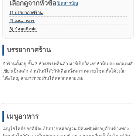
เลือกดูจากหัวข้อ
ปิดสารบัญ
1)
บรรยากาศร้าน
2)
เมนูอาหาร
3)
ข้อมูลติดต่อ
บรรยากาศร้าน
ตัวร้านตั้งอยู่ ชั้น 2 ห้างสรรพสินค้า มาร์เก็ตวิลเลจหัวหิน ค่ะ ตกแต่งสี
เขียวเป็นหลัก ด้านในมีโต๊ะให้เลือกนั่งหลากหลายโซน ทั้งโต๊ะเล็ก
โต๊ะใหญ่ สามารถรองรับได้หลากหลายเลย
เมนูอาหาร
เมนูไฮไลต์ของที่นี่จะเป็นปากหม้อญวน มีสเตชั่นตั้งอยู่ด้านข้างของ
ร้าน ทำโชว์กันสดๆใหม่ๆทุกออเดอร์เลย ส่วนเมนูอื่นๆก็เด็ดไม่แพ้กัน