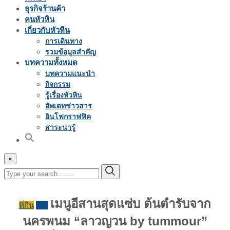
ธุรกิจร้านค้า
คนหัวหิน
เกี่ยวกับหัวหิน
การเดินทาง
รวมข้อมูลสำคัญ
บทความทั้งหมด
บทความแนะนำ
กิจกรรม
รู้เรื่องหัวหิน
อัพเดทข่าวสาร
อินโฟกราฟฟิค
สาระน่ารู้
×
เมนูอีสานสุดแซ่บ ต้นตำรับจาก
ที่กิน
รีวิว
นครพนม “ลาวญวน by tummour”