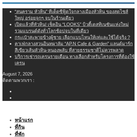
Skip
“สนคราม หัวหิน” ทีเด็ดซีฟู้ดใจกลางเมืองหัวหิน ของสดไซส์
to
ใหญ่ อร่อยจุกๆ จบในร้านเดียว
content
เปิดแล้วที่หัวหิน! เช็คอิน “LOOKS” บิวตี้เดสทิเนชันแห่งใหม่
รวมแบรนด์ดังทั่วโลกช้อปจบในที่เดียว
กระเป๋าสะพายข้างผู้ชาย เลือกแบบไหนให้เท่และใช้ได้จริง ?
คาเฟ่กลางสวนอินทผาลัม “AP.N Cafe & Garden” แลนด์มาร์ก
สีเขียวเส้นหัวหิน-หนองพลับ ที่สายธรรมชาติไม่ควรพลาด
บริการเช่ารถเครนรายเดือน ทางเลือกสำหรับโครงการที่ต้องใช้
เครน
August 7, 2026
ติดตามพวกเรา :
หน้าแรก
ที่กิน
ที่พัก