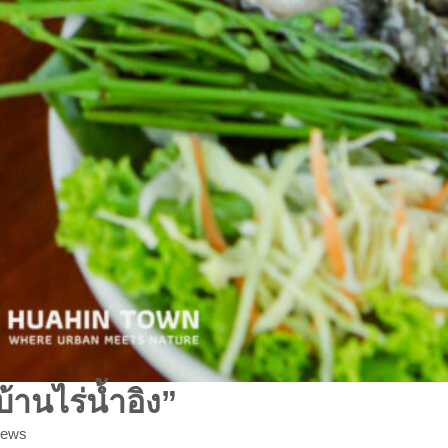
้านไร่น้ำอิง”
iews