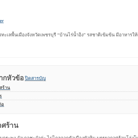
Print
Share
er
via
Email
ะเลพื้นเมืองจังหวัดเพชรบุรี “บ้านไร่น้ำอิง” รสชาติเข้มข้น มีอาหารให
ากหัวข้อ
ปิดสารบัญ
ศร้าน
ร
ต่อ
ศร้าน