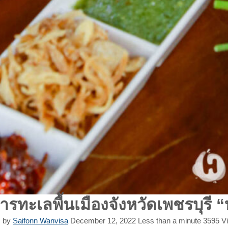
รทะเลพื้นเมืองจังหวัดเพชรบุรี “บ
by
Saifonn Wanvisa
December 12, 2022
Less than a minute
3595
V