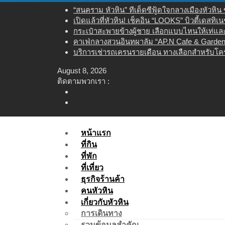
Skip
“สนคราม หัวหิน” ทีเด็ดซีฟู้ดใจกลางเมืองหัวหิ
to
เปิดแล้วที่หัวหิน! เช็คอิน “LOOKS” บิวตี้เดสทิ
content
กระเป๋าสะพายข้างผู้ชาย เลือกแบบไหนให้เท่และใ
คาเฟ่กลางสวนอินทผาลัม “AP.N Cafe & Garden”
บริการเช่ารถเครนรายเดือน ทางเลือกสำหรับโคร
August 8, 2026
ติดตามพวกเรา :
หน้าแรก
ที่กิน
ที่พัก
ที่เที่ยว
ธุรกิจร้านค้า
คนหัวหิน
เกี่ยวกับหัวหิน
การเดินทาง
รวมข้อมูลสำคัญ