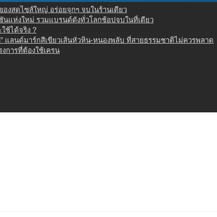
น ของสดไซส์ใหญ่ อร่อยจุกๆ จบในร้านเดียว
เนชันแห่งใหม่ รวมแบรนด์ดังทั่วโลกช้อปจบในที่เดียว
ช้ได้จริง ?
 แลนด์มาร์กสีเขียวเส้นหัวหิน-หนองพลับ ที่สายธรรมชาติไม่ควรพลาด
งการที่ต้องใช้เครน