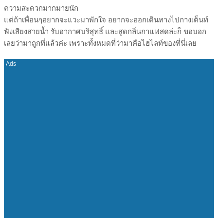
ความสะดวกมากมายนัก
แต่ถ้าเพื่อนๆอยากจะแวะมาพักใจ อยากจะออกเดินทางไปกางเต็นท์
ฟังเสียงสายน้ำ รับอากาศบริสุทธิ์ และสูดกลิ่นกาแฟสดล่ะก็ ขอบอก
เลยว่ามาถูกที่แล้วค่ะ เพราะทั้งหมดที่ว่ามาคือไฮไลท์ของที่นี่เลย