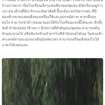
กว่าเดิมมากๆค่ะ) ภายในชุมชน จะมีโรงเรียนตำรวจตระเวนชายแดน
บ้านป่าหมาก เป็นโรงเรียนเล็กๆแห่งเดียวของชุมชน มีนักเรียนอยู่ราว
165 คน เด็กๆที่นี่น่ารักและอัธยาศัยดี ยิ้มแย้มแจ่มใสมากๆค่ะ ที่นี่
ค่อนข้างขาดแคลนสิ่งของเครื่องใช้และอุปกรณ์ต่างๆ หากเพื่อนๆ
สนใจ สามารถนำข้าวของมามอบให้กับโรงเรียนแห่งนี้ได้นะคะ อีกทั้ง
ยังมี สำนักสงฆ์ป่าช้างขาว อีกสถานที่สำคัญของชุมชน สามารถเดิน
ข้ามสะพานไม้ หรือขับรถข้ามลำธารไปที่สำนักสงฆ์ได้เลย ในช่วงเช้า
พระสงฆ์ท่านจะออกมาเดินบิณฑบาตร สามารถเตรียมสิ่งของไปใส่
บาตรได้เลยนะคะ