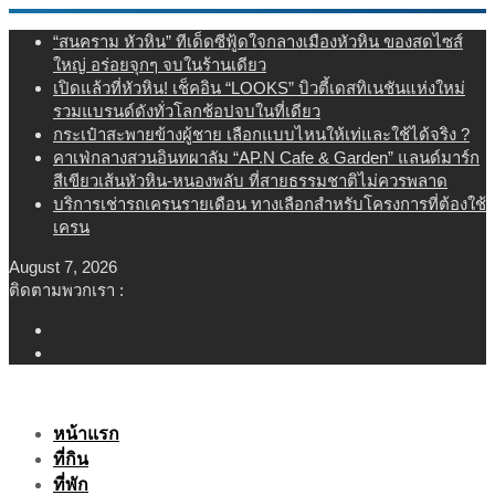
Skip
“สนคราม หัวหิน” ทีเด็ดซีฟู้ดใจกลางเมืองหัวหิน ของสดไซส์
to
ใหญ่ อร่อยจุกๆ จบในร้านเดียว
content
เปิดแล้วที่หัวหิน! เช็คอิน “LOOKS” บิวตี้เดสทิเนชันแห่งใหม่
รวมแบรนด์ดังทั่วโลกช้อปจบในที่เดียว
กระเป๋าสะพายข้างผู้ชาย เลือกแบบไหนให้เท่และใช้ได้จริง ?
คาเฟ่กลางสวนอินทผาลัม “AP.N Cafe & Garden” แลนด์มาร์ก
สีเขียวเส้นหัวหิน-หนองพลับ ที่สายธรรมชาติไม่ควรพลาด
บริการเช่ารถเครนรายเดือน ทางเลือกสำหรับโครงการที่ต้องใช้
เครน
August 7, 2026
ติดตามพวกเรา :
หน้าแรก
ที่กิน
ที่พัก