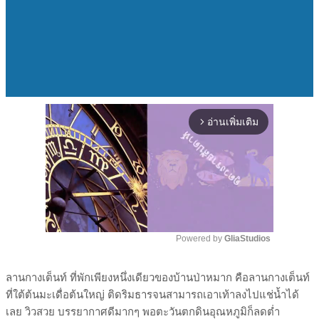
อ่านเพิ่มเติม
arrow_forward_ios
Powered by 
GliaStudios
Mute
ลานกางเต็นท์ ที่พักเพียงหนึ่งเดียวของบ้านป่าหมาก คือลานกางเต็นท์
ที่ใต้ต้นมะเดื่อต้นใหญ่ ติดริมธารจนสามารถเอาเท้าลงไปแช่น้ำได้
เลย วิวสวย บรรยากาศดีมากๆ พอตะวันตกดินอุณหภูมิก็ลดต่ำ