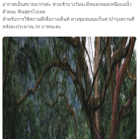
อากาศเย็นสบายมากๆค่ะ ช่วงเช้าบางวันจะมีหมอกลอยเหนือแม่น้ำ
ด้วยนะ ฟินสุดๆไปเลย
สำหรับการใช้สถานที่เพื่อกางเต็นท์ ทางชุมชนขอเก็บค่าบำรุงสถานที่
หลังละประมาณ 50 บาทนะคะ