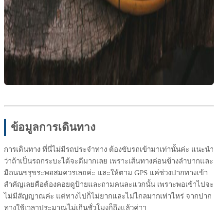
ข้อมูลการเดินทาง
การเดินทาง ที่นี่ไม่มีรถประจำทาง ต้องขับรถเข้ามาเท่านั้นค่ะ แนะนำ
ว่าถ้าเป็นรถกระบะได้จะดีมากเลย เพราะเส้นทางค่อนข้างลำบากและ
มีถนนขรุขระพอสมควรเลยค่ะ และให้ตาม GPS แค่ช่วงปากทางเข้า
สำคัญเลยคือต้องคอยดูป้ายและถามคนละแวกนั้น เพราะพอเข้าไปจะ
ไม่มีสัญญาณค่ะ แต่ทางไปก็ไม่ยากและไม่ไกลมากเท่าไหร่ จากปาก
ทางใช้เวลาประมาณไม่เกินชั่วโมงก็ถึงแล้วค่าา