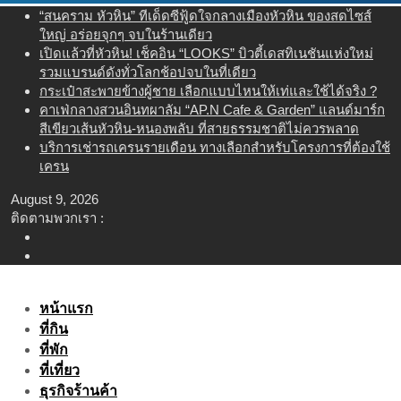
Skip
“สนคราม หัวหิน” ทีเด็ดซีฟู้ดใจกลางเมืองหัวหิน ของสดไซส์
to
ใหญ่ อร่อยจุกๆ จบในร้านเดียว
content
เปิดแล้วที่หัวหิน! เช็คอิน “LOOKS” บิวตี้เดสทิเนชันแห่งใหม่
รวมแบรนด์ดังทั่วโลกช้อปจบในที่เดียว
กระเป๋าสะพายข้างผู้ชาย เลือกแบบไหนให้เท่และใช้ได้จริง ?
คาเฟ่กลางสวนอินทผาลัม “AP.N Cafe & Garden” แลนด์มาร์ก
สีเขียวเส้นหัวหิน-หนองพลับ ที่สายธรรมชาติไม่ควรพลาด
บริการเช่ารถเครนรายเดือน ทางเลือกสำหรับโครงการที่ต้องใช้
เครน
August 9, 2026
ติดตามพวกเรา :
หน้าแรก
ที่กิน
ที่พัก
ที่เที่ยว
ธุรกิจร้านค้า