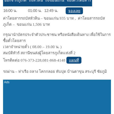
ออกจากภูเก็ต
ถึงหัวหิน
ถึงขอนแก่น
จองตั๋วโดยสาร
16:00 น.
01:00 น.
12:49 น.
จองเลย
ค่าโดยสารรถบัสหัวหิน – ขอนแก่น 935 บาท , ค่าโดยสารรถบัส
ภูเก็ต – ขอนแก่น 1,506 บาท
กรุณานำบัตรประจำตัวประชาชน หรือหนังสือเดินทาง เพื่อใช้ในการ
ซื้อตั๋วโดยสาร
เวลาจำหน่ายตั๋ว ( 08.00 – 19.00 น. )
สมบัติทัวร์ สถานีขนส่งผู้โดยสารภูเก็ตแห่งที่ 2
เเผนที่
โทรติดต่อ 076-373-228,081-868-4148
รถผ่าน – ท่าเรือ ถลาง โคกกลอย ทับปุด บ้านตาขุน สระบุรี ชัยภูมิ