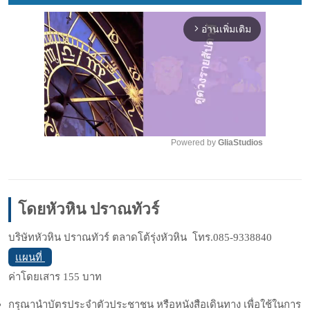
อ่านเพิ่มเติม
arrow_forward_ios
Powered by 
GliaStudios
Mute
โดยหัวหิน ปราณทัวร์
บริษัทหัวหิน ปราณทัวร์ ตลาดโต้รุ่งหัวหิน โทร.085-9338840
เเผนที่
ค่าโดยเสาร 155 บาท
กรุณานำบัตรประจำตัวประชาชน หรือหนังสือเดินทาง เพื่อใช้ในการ