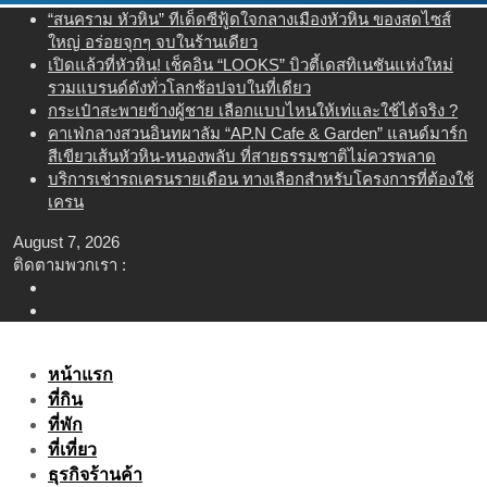
Skip
“สนคราม หัวหิน” ทีเด็ดซีฟู้ดใจกลางเมืองหัวหิน ของสดไซส์
to
ใหญ่ อร่อยจุกๆ จบในร้านเดียว
content
เปิดแล้วที่หัวหิน! เช็คอิน “LOOKS” บิวตี้เดสทิเนชันแห่งใหม่
รวมแบรนด์ดังทั่วโลกช้อปจบในที่เดียว
กระเป๋าสะพายข้างผู้ชาย เลือกแบบไหนให้เท่และใช้ได้จริง ?
คาเฟ่กลางสวนอินทผาลัม “AP.N Cafe & Garden” แลนด์มาร์ก
สีเขียวเส้นหัวหิน-หนองพลับ ที่สายธรรมชาติไม่ควรพลาด
บริการเช่ารถเครนรายเดือน ทางเลือกสำหรับโครงการที่ต้องใช้
เครน
August 7, 2026
ติดตามพวกเรา :
หน้าแรก
ที่กิน
ที่พัก
ที่เที่ยว
ธุรกิจร้านค้า