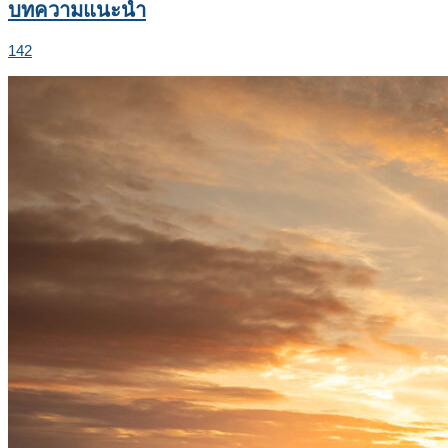
บทความแนะนำ
142