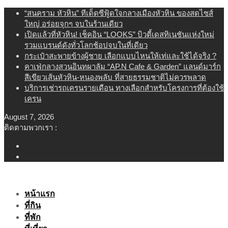
Skip
“สนคราม หัวหิน” ทีเด็ดซีฟู้ดใจกลางเมืองหัวหิน ของสดไซส์
to
ใหญ่ อร่อยจุกๆ จบในร้านเดียว
content
เปิดแล้วที่หัวหิน! เช็คอิน “LOOKS” บิวตี้เดสทิเนชันแห่งใหม่
รวมแบรนด์ดังทั่วโลกช้อปจบในที่เดียว
กระเป๋าสะพายข้างผู้ชาย เลือกแบบไหนให้เท่และใช้ได้จริง ?
คาเฟ่กลางสวนอินทผาลัม “AP.N Cafe & Garden” แลนด์มาร์ก
สีเขียวเส้นหัวหิน-หนองพลับ ที่สายธรรมชาติไม่ควรพลาด
บริการเช่ารถเครนรายเดือน ทางเลือกสำหรับโครงการที่ต้องใช้
เครน
August 7, 2026
ติดตามพวกเรา :
หน้าแรก
ที่กิน
ที่พัก