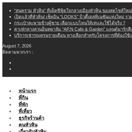
Skip
“สนคราม หัวหิน” ทีเด็ดซีฟู้ดใจกลางเมืองหัวหิน ของสดไซส์ใหญ
to
เปิดแล้วที่หัวหิน! เช็คอิน “LOOKS” บิวตี้เดสทิเนชันแห่งใหม่ ร
content
กระเป๋าสะพายข้างผู้ชาย เลือกแบบไหนให้เท่และใช้ได้จริง ?
คาเฟ่กลางสวนอินทผาลัม “AP.N Cafe & Garden” แลนด์มาร์กสี
บริการเช่ารถเครนรายเดือน ทางเลือกสำหรับโครงการที่ต้องใช้
August 7, 2026
ติดตามพวกเรา :
หน้าแรก
ที่กิน
ที่พัก
ที่เที่ยว
ธุรกิจร้านค้า
คนหัวหิน
เกี่ยวกับหัวหิน