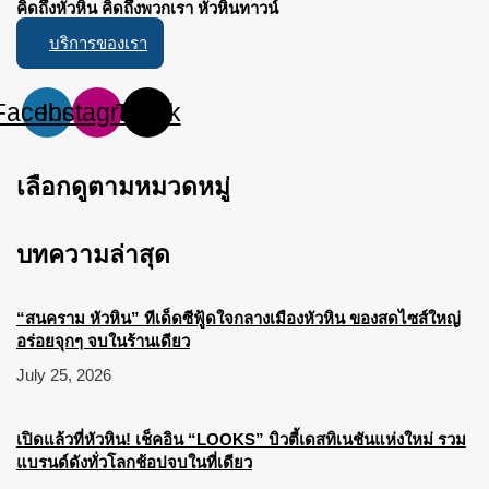
คิดถึงหัวหิน คิดถึงพวกเรา หัวหินทาวน์
บริการของเรา
Facebook
Instagram
Tiktok
เลือกดูตามหมวดหมู่
บทความล่าสุด
“สนคราม หัวหิน” ทีเด็ดซีฟู้ดใจกลางเมืองหัวหิน ของสดไซส์ใหญ่
อร่อยจุกๆ จบในร้านเดียว
July 25, 2026
เปิดแล้วที่หัวหิน! เช็คอิน “LOOKS” บิวตี้เดสทิเนชันแห่งใหม่ รวม
แบรนด์ดังทั่วโลกช้อปจบในที่เดียว