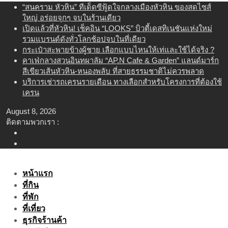
Skip
“สนคราม หัวหิน” ทีเด็ดซีฟู้ดใจกลางเมืองหัวหิน ของสดไซส์
to
ใหญ่ อร่อยจุกๆ จบในร้านเดียว
content
เปิดแล้วที่หัวหิน! เช็คอิน “LOOKS” บิวตี้เดสทิเนชันแห่งใหม่
รวมแบรนด์ดังทั่วโลกช้อปจบในที่เดียว
กระเป๋าสะพายข้างผู้ชาย เลือกแบบไหนให้เท่และใช้ได้จริง ?
คาเฟ่กลางสวนอินทผาลัม “AP.N Cafe & Garden” แลนด์มาร์ก
สีเขียวเส้นหัวหิน-หนองพลับ ที่สายธรรมชาติไม่ควรพลาด
บริการเช่ารถเครนรายเดือน ทางเลือกสำหรับโครงการที่ต้องใช้
เครน
August 8, 2026
ติดตามพวกเรา :
หน้าแรก
ที่กิน
ที่พัก
ที่เที่ยว
ธุรกิจร้านค้า